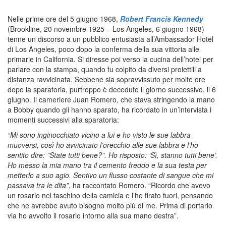
Nelle prime ore del 5 giugno 1968,
Robert Francis Kennedy
(Brookline, 20 novembre 1925 – Los Angeles, 6 giugno 1968)
tenne un discorso a un pubblico entusiasta all’Ambassador Hotel
di Los Angeles, poco dopo la conferma della sua vittoria alle
primarie in California. Si diresse poi verso la cucina dell’hotel per
parlare con la stampa, quando fu colpito da diversi proiettili a
distanza ravvicinata. Sebbene sia sopravvissuto per molte ore
dopo la sparatoria, purtroppo è deceduto il giorno successivo, il 6
giugno. Il cameriere Juan Romero, che stava stringendo la mano
a Bobby quando gli hanno sparato, ha ricordato in un’intervista i
momenti successivi alla sparatoria:
“Mi sono inginocchiato vicino a lui e ho visto le sue labbra
muoversi, così ho avvicinato l’orecchio alle sue labbra e l’ho
sentito dire: ”State tutti bene?”. Ho risposto: ‘Sì, stanno tutti bene’.
Ho messo la mia mano tra il cemento freddo e la sua testa per
metterlo a suo agio. Sentivo un flusso costante di sangue che mi
passava tra le dita”
, ha raccontato Romero. “Ricordo che avevo
un rosario nel taschino della camicia e l’ho tirato fuori, pensando
che ne avrebbe avuto bisogno molto più di me. Prima di portarlo
via ho avvolto il rosario intorno alla sua mano destra”.