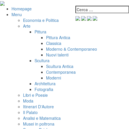
Salta
al
Cerca:
VeniVidiVici
Homepage
contenuto
Menu
Economia e Politica
Arte
Pittura
Pittura Antica
Classica
Moderno & Contemporaneo
Nuovi talenti
Scultura
Scultura Antica
Contemporanea
Moderni
Architettura
Fotografia
Libri e Poesie
Moda
Itinerari D'Autore
Il Palato
Analisi e Matematica
Musei in poltrona