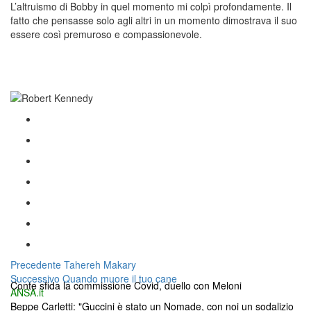
L’altruismo di Bobby in quel momento mi colpì profondamente. Il
fatto che pensasse solo agli altri in un momento dimostrava il suo
essere così premuroso e compassionevole.
Navigazione
Articolo
Precedente
Tahereh Makary
Articolo
precedente:
Successivo
Quando muore il tuo cane
articoli
Conte sfida la commissione Covid, duello con Meloni
successivo:
ANSA.it
Beppe Carletti: "Guccini è stato un Nomade, con noi un sodalizio