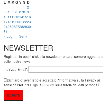
L
M
M
G
V
S
D
1
2
3
4
5
6
07
8
9
10
11
12
13
14
15
16
17
18
19
20
21
22
23
24
25
26
27
28
29
30
31
« Lug
Set »
NEWSLETTER
Registrati in pochi click alla newsletter e sarai sempre aggiornato
sulle nostre news.
Indirizzo Email*:
Dichiaro di aver letto e accettato l'informativa sulla Privacy ai
sensi dell'Art. 13 D.lgs. 196/2003 sulla tutela dei dati personali.