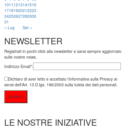
10
11
12
13
14
15
16
17
18
19
20
21
22
23
24
25
26
27
28
29
30
31
« Lug
Set »
NEWSLETTER
Registrati in pochi click alla newsletter e sarai sempre aggiornato
sulle nostre news.
Indirizzo Email*:
Dichiaro di aver letto e accettato l'informativa sulla Privacy ai
sensi dell'Art. 13 D.lgs. 196/2003 sulla tutela dei dati personali.
LE NOSTRE INIZIATIVE