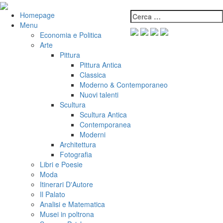
Salta
al
Cerca:
VeniVidiVici
Homepage
contenuto
Menu
Economia e Politica
Arte
Pittura
Pittura Antica
Classica
Moderno & Contemporaneo
Nuovi talenti
Scultura
Scultura Antica
Contemporanea
Moderni
Architettura
Fotografia
Libri e Poesie
Moda
Itinerari D'Autore
Il Palato
Analisi e Matematica
Musei in poltrona