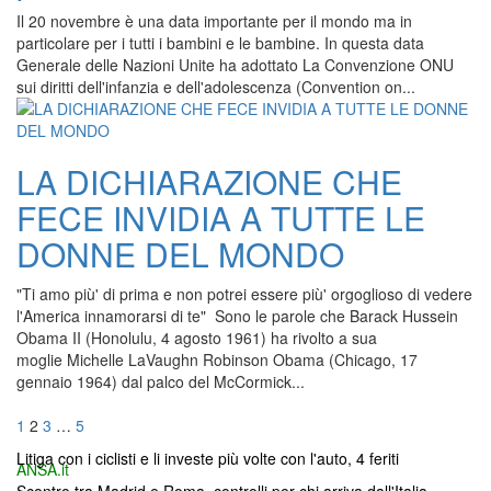
Il 20 novembre è una data importante per il mondo ma in
particolare per i tutti i bambini e le bambine. In questa data
Generale delle Nazioni Unite ha adottato La Convenzione ONU
sui diritti dell'infanzia e dell'adolescenza (Convention on...
LA DICHIARAZIONE CHE
FECE INVIDIA A TUTTE LE
DONNE DEL MONDO
"Ti amo più' di prima e non potrei essere più' orgoglioso di vedere
l'America innamorarsi di te" Sono le parole che Barack Hussein
Obama II (Honolulu, 4 agosto 1961) ha rivolto a sua
moglie Michelle LaVaughn Robinson Obama (Chicago, 17
gennaio 1964) dal palco del McCormick...
Navigazione
Pagina
Pagina
Pagina
Pagina
1
2
3
…
5
articoli
Litiga con i ciclisti e li investe più volte con l'auto, 4 feriti
ANSA.it