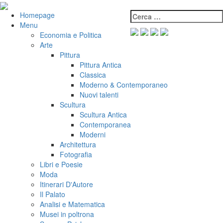
Salta
al
Cerca:
VeniVidiVici
Homepage
contenuto
Menu
Economia e Politica
Arte
Pittura
Pittura Antica
Classica
Moderno & Contemporaneo
Nuovi talenti
Scultura
Scultura Antica
Contemporanea
Moderni
Architettura
Fotografia
Libri e Poesie
Moda
Itinerari D'Autore
Il Palato
Analisi e Matematica
Musei in poltrona