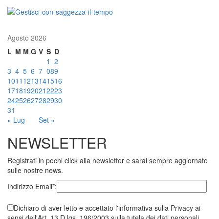
Agosto 2026
L
M
M
G
V
S
D
1
2
3
4
5
6
7
08
9
10
11
12
13
14
15
16
17
18
19
20
21
22
23
24
25
26
27
28
29
30
31
« Lug
Set »
NEWSLETTER
Registrati in pochi click alla newsletter e sarai sempre aggiornato
sulle nostre news.
Indirizzo Email*:
Dichiaro di aver letto e accettato l'informativa sulla Privacy ai
sensi dell'Art. 13 D.lgs. 196/2003 sulla tutela dei dati personali.