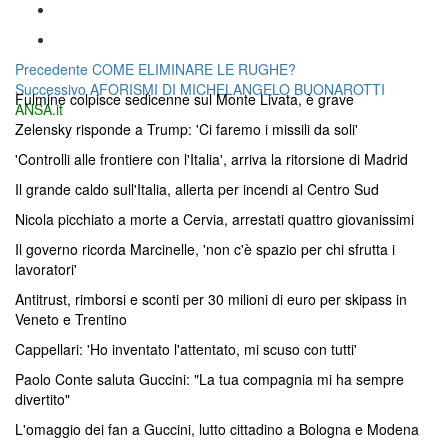
Navigazione
Articolo
Precedente
COME ELIMINARE LE RUGHE?
Articolo
precedente:
Successivo
AFORISMI DI MICHELANGELO BUONAROTTI
articoli
Fulmine colpisce sedicenne sul Monte Livata, è grave
successivo:
ANSA.it
Zelensky risponde a Trump: 'Ci faremo i missili da soli'
'Controlli alle frontiere con l'Italia', arriva la ritorsione di Madrid
Il grande caldo sull'Italia, allerta per incendi al Centro Sud
Nicola picchiato a morte a Cervia, arrestati quattro giovanissimi
Il governo ricorda Marcinelle, 'non c'è spazio per chi sfrutta i
lavoratori'
Antitrust, rimborsi e sconti per 30 milioni di euro per skipass in
Veneto e Trentino
Cappellari: 'Ho inventato l'attentato, mi scuso con tutti'
Paolo Conte saluta Guccini: "La tua compagnia mi ha sempre
divertito"
L'omaggio dei fan a Guccini, lutto cittadino a Bologna e Modena