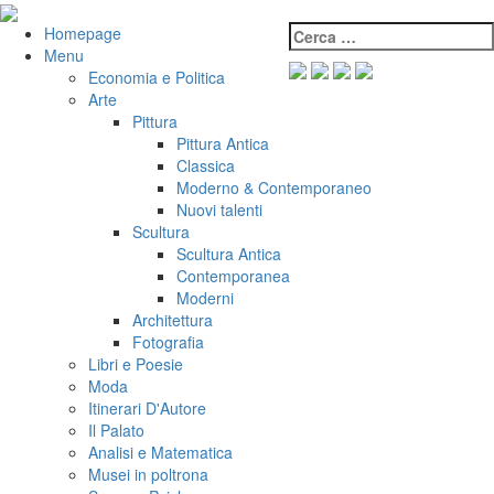
Salta
al
Cerca:
VeniVidiVici
Homepage
contenuto
Menu
Economia e Politica
Arte
Pittura
Pittura Antica
Classica
Moderno & Contemporaneo
Nuovi talenti
Scultura
Scultura Antica
Contemporanea
Moderni
Architettura
Fotografia
Libri e Poesie
Moda
Itinerari D'Autore
Il Palato
Analisi e Matematica
Musei in poltrona