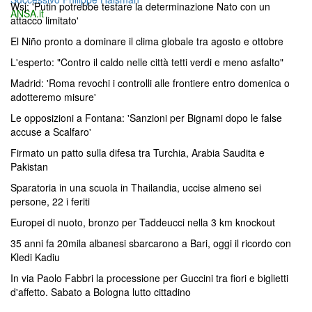
articoli
Wsj: 'Putin potrebbe testare la determinazione Nato con un
successivo:
ANSA.it
attacco limitato'
El Niño pronto a dominare il clima globale tra agosto e ottobre
L'esperto: "Contro il caldo nelle città tetti verdi e meno asfalto"
Madrid: 'Roma revochi i controlli alle frontiere entro domenica o
adotteremo misure'
Le opposizioni a Fontana: 'Sanzioni per Bignami dopo le false
accuse a Scalfaro'
Firmato un patto sulla difesa tra Turchia, Arabia Saudita e
Pakistan
Sparatoria in una scuola in Thailandia, uccise almeno sei
persone, 22 i feriti
Europei di nuoto, bronzo per Taddeucci nella 3 km knockout
35 anni fa 20mila albanesi sbarcarono a Bari, oggi il ricordo con
Kledi Kadiu
In via Paolo Fabbri la processione per Guccini tra fiori e biglietti
d'affetto. Sabato a Bologna lutto cittadino