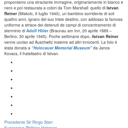
proponiamo una straziante immagine, originariamente in bianco e
nero e poi restaurata a colori da Tom Marshall: quello di
Istvan
Reiner
(Miskolc, 6 luglio 1940), un bambino sorridente di soli
quattro anni, ignaro del suo triste destino, con addosso la famosa
uniforme a strisce dei detenuti de campi di concentramento di
sterminio di
Adolf Hitler
(Braunau am Inn, 20 aprile 1889 –
Berlino, 30 aprile 1945). Poche settimane dopo, i
Istvan Reiner
venne ucciso ad Auschwitz insieme ad altri innocenti. La foto è
stata donata a
“Holocaust Memorial Museum”
da Janos
Kovacs, il fratellastro di Istvan.
Navigazione
Articolo
Precedente
Sir Ringo Starr
Articolo
precedente:
Successivo
Philippe Halsman