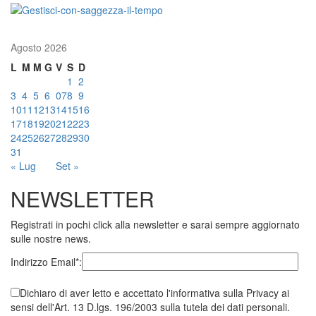
Agosto 2026
L
M
M
G
V
S
D
1
2
3
4
5
6
07
8
9
10
11
12
13
14
15
16
17
18
19
20
21
22
23
24
25
26
27
28
29
30
31
« Lug
Set »
NEWSLETTER
Registrati in pochi click alla newsletter e sarai sempre aggiornato
sulle nostre news.
Indirizzo Email*:
Dichiaro di aver letto e accettato l'informativa sulla Privacy ai
sensi dell'Art. 13 D.lgs. 196/2003 sulla tutela dei dati personali.