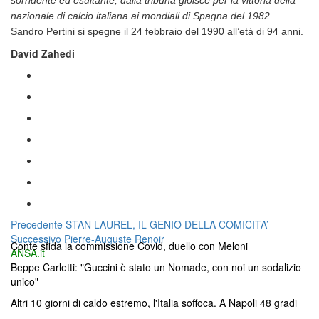
sorridente ed esultante, dalla tribuna gioisce per la vittoria della
nazionale di calcio italiana ai mondiali di Spagna del 1982.
Sandro Pertini si spegne il 24 febbraio del 1990 all’età di 94 anni.
David Zahedi
Navigazione
Articolo
Precedente
STAN LAUREL, IL GENIO DELLA COMICITA’
Articolo
precedente:
Successivo
Pierre-Auguste Renoir
articoli
Conte sfida la commissione Covid, duello con Meloni
successivo:
ANSA.it
Beppe Carletti: "Guccini è stato un Nomade, con noi un sodalizio
unico"
Altri 10 giorni di caldo estremo, l'Italia soffoca. A Napoli 48 gradi