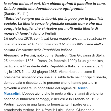
la salute dei suoi cari. Non chiede quindi il paradiso in terra.
Chiede quello che dovrebbe avere ogni popolo.”
(Sandro Pertini)
“Battetevi sempre per la libertà, per la pace, per la giustizia
sociale. La libertà senza la giustizia sociale non è che una
conquista fragile, che si risolve per molti nella libertà di
morire di fame.”
(Sandro Pertini)
L’8 luglio del 1978, c
on la più larga maggioranza mai registrata in
una votazione, al 16° scrutinio con 832 voti su 995,
viene eletto
settimo Presidente della Repubblica Italiana.
Alessandro Pertini,
noto come
Sandro,
(San Giovanni di Stella,
25 settembre 1896 – Roma, 24 febbraio 1990) fu un giornalista,
partigiano e Presidente della Repubblica Italiana, in carica da
l 9
luglio 1978 fino al 23 giugno 1985. Viene ricordato come il
presidente simpatico con una sua salda fede nei principi di libertà,
democrazia e rispetto delle persone che lo hanno portato in
gioventù a essere un oppositore del regime di
Benito
Mussolini.
L’opposizione che lo porta a diversi anni di prigionia
nonché di numerosi pestaggi, e dell’esilio in Francia nel 1928.
Pertini nacque in una famiglia benestante, il padre era un
proprietario terriero. Ha 4 fratelli: Luigi, Mario, Giuseppe e