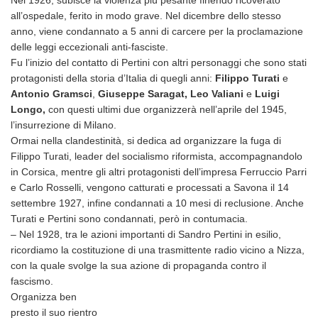
Nel 1926, subisce la violenza più pesante finendo ricoverato
all’ospedale, ferito in modo grave. Nel dicembre dello stesso
anno, viene condannato a 5 anni di carcere per la proclamazione
delle leggi eccezionali anti-fasciste.
Fu l’inizio del contatto di Pertini con altri personaggi che sono stati
protagonisti della storia d’Italia di quegli anni:
Filippo Turati
e
Antonio Gramsci
,
Giuseppe Saragat,
Leo Valiani
e
Luigi
Longo,
con questi ultimi due organizzerà nell’aprile del 1945,
l’insurrezione di Milano.
Ormai nella clandestinità, si dedica ad organizzare la fuga di
Filippo Turati, leader del socialismo riformista, accompagnandolo
in Corsica, mentre gli altri protagonisti dell’impresa Ferruccio Parri
e Carlo Rosselli, vengono catturati e processati a Savona il 14
settembre 1927, infine condannati a 10 mesi di reclusione. Anche
Turati e Pertini sono condannati, però in contumacia.
– Nel 1928, tra le azioni importanti di Sandro Pertini in esilio,
ricordiamo la costituzione di una trasmittente radio vicino a Nizza,
con la quale svolge la sua azione di propaganda contro il
fascismo.
Organizza ben
presto il suo rientro