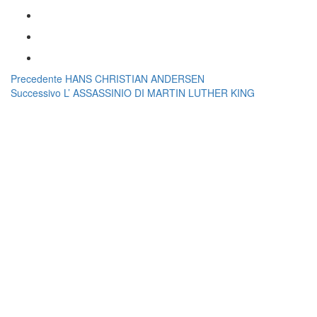
Navigazione
Articolo
Precedente
HANS CHRISTIAN ANDERSEN
Articolo
precedente:
Successivo
L’ ASSASSINIO DI MARTIN LUTHER KING
articoli
successivo: