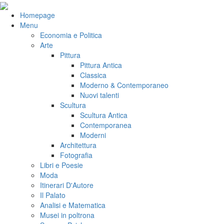
Salta
al
VeniVidiVici
Homepage
contenuto
Menu
Economia e Politica
Arte
Pittura
Pittura Antica
Classica
Moderno & Contemporaneo
Nuovi talenti
Scultura
Scultura Antica
Contemporanea
Moderni
Architettura
Fotografia
Libri e Poesie
Moda
Itinerari D'Autore
Il Palato
Analisi e Matematica
Musei in poltrona