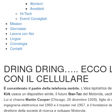
Aforismi
Aneddoti
Hi-Tech
Eventi Consigliati
Mission
Giornalaio
Lavora con Noi
Lingue
Cronologia
Contatti
DRING DRING….. ECCO 
CON IL CELLULARE
‘idea ispiratrice d
È considerato il padre della telefonia mobile.
L
Kirk
usava un dispositivo simile, il futuro
Star-Tac
del Motorola, usci
Lui si chiama
Martin Cooper
(Chicago, 26 dicembre 1928)
, figlio d
ingegneria elettronica nel 1950 e il master nel 1957,
è il fondatore 
direttore della società di ricerca e sviluppo Motorola.