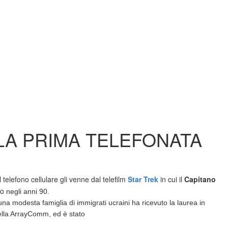
LA PRIMA TELEFONATA
el telefono cellulare gli venne dal telefilm
Star Trek
in cui il
Capitano
to
negli anni 90
.
i una modesta famiglia di immigrati ucraini ha ricevuto la laurea in
della ArrayComm, ed è stato