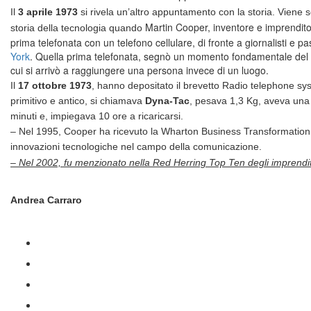
Il
3 aprile 1973
si rivela un’altro appuntamento con la storia. Viene sc
Martin Cooper, inventore e imprenditor
storia della tecnologia quando
prima telefonata con un telefono cellulare, di fronte a giornalisti e pa
York
. Quella prima telefonata, segnò un momento fondamentale del
cui si arrivò a raggiungere una persona invece di un luogo.
Il
17 ottobre 1973
, hanno depositato il brevetto Radio telephone sys
primitivo e antico, si chiamava
Dyna-Tac
, pesava 1,3 Kg, aveva una
minuti e, impiegava 10 ore a ricaricarsi.
– Nel 1995, Cooper ha ricevuto la Wharton Business Transformatio
innovazioni tecnologiche nel campo della comunicazione.
– Nel 2002, fu menzionato nella Red Herring Top Ten degli imprendit
Andrea Carraro