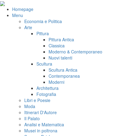
Salta
al
VeniVidiVici
Homepage
contenuto
Menu
Economia e Politica
Arte
Pittura
Pittura Antica
Classica
Moderno & Contemporaneo
Nuovi talenti
Scultura
Scultura Antica
Contemporanea
Moderni
Architettura
Fotografia
Libri e Poesie
Moda
Itinerari D'Autore
Il Palato
Analisi e Matematica
Musei in poltrona