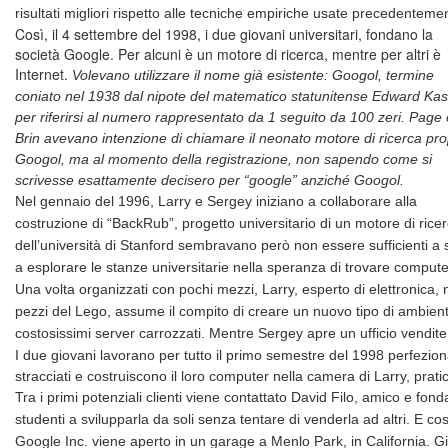
risultati migliori rispetto alle tecniche empiriche usate precedenteme
Così, il 4 settembre del 1998, i due giovani universitari, fondano la
società Google. Per alcuni è un motore di ricerca, mentre per altri è
Internet.
Volevano utilizzare il nome già esistente: Googol, termine
coniato nel 1938 dal nipote del matematico statunitense Edward Kas
per riferirsi al numero rappresentato da 1 seguito da 100 zeri. Page 
Brin avevano intenzione di chiamare il neonato motore di ricerca pro
Googol, ma al momento della registrazione, non sapendo come si
scrivesse esattamente decisero per “google” anziché Googol.
Nel gennaio del 1996, Larry e Sergey iniziano a collaborare alla
costruzione di “BackRub”, progetto universitario di un motore di ricer
dell’università di Stanford sembravano però non essere sufficienti a s
a esplorare le stanze universitarie nella speranza di trovare compute
Una volta organizzati con pochi mezzi, Larry, esperto di elettronica, 
pezzi del Lego, assume il compito di creare un nuovo tipo di ambient
costosissimi server carrozzati. Mentre Sergey apre un ufficio vendite 
I due giovani lavorano per tutto il primo semestre del 1998 perfezio
stracciati e costruiscono il loro computer nella camera di Larry, prat
Tra i primi potenziali clienti viene contattato David Filo, amico e fon
studenti a svilupparla da soli senza tentare di venderla ad altri. E cos
Google Inc. viene aperto in un garage a Menlo Park, in California. G