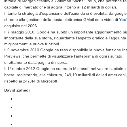
iniziale di Morgan Stanley e Goldman Sachs Group, che potrebbe raggi
capitale di mercato che si aggira intorno ai 12 miliardi di dollari.
Intanto la strategia d’espansione dell’azienda si è evoluta, da google
chrome alla gestione della posta elettronica GMail ed a video di
You
acquisito nel 2006.
Il 7 maggio 2010, Google ha subito un importante aggiornamento pi
importante della sua storia, riguardante l’aspetto grafico e l’aggiunta 
miglioramenti e nuove funzioni.
Il 9 novembre 2010 Google ha reso disponibile la nuova funzione In
Previews, che permette di visualizzare l’anteprima di ogni risultato
direttamente dalla pagina di ricerca.
Il 1º ottobre 2012 Google ha superato Microsoft nel valore capitale i
borsa, registrando, alla chiusura, 249,19 miliardi di dollari americani,
rispetto ai 247,44 di Microsoft.
David Zahedi