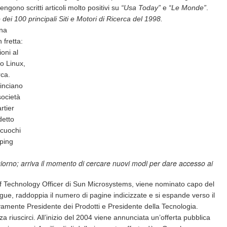
ngono scritti articoli molto positivi su
“Usa Today”
e
“Le Monde”
.
 100 principali Siti e Motori di Ricerca del 1998.
una
 fretta:
oni al
o Linux,
rca.
inciano
società
rtier
detto
 cuochi
 ping
 giorno; arriva il momento di cercare nuovi modi per dare accesso ai
ef Technology Officer di Sun Microsystems, viene nominato capo del
ue, raddoppia il numero di pagine indicizzate e si espande verso il
vamente Presidente dei Prodotti e Presidente della Tecnologia.
a riuscirci. All’inizio del 2004 viene annunciata un’offerta pubblica