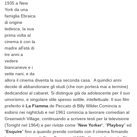
1935 a New
York da una
famiglia Ebraica
di origine
tedesca, la sua
prima volta al
cinema è con la
madre all’età di
tre anni a
vedere
biancaneve e i
sette nani, e da
allora il cinema diventa la sua seconda casa. A quindici anni
decide di abbandonare gli studi (che non porterà mai a termine)
dedicandosi al cabaret. Si distingue già da adolescente per il suo
umorismo, e singolare stile spesso sottile, intellettuale. Il suo film
preferito è
La Fiamma
de Peccato di Billy Wilder.Comincia a
esibirsi nei nightclub e nel 1961 comincia a lavorare comedian al
Greenwich Village, continuando a scrivere testi per la televisione
(Tonight nel 1964) e per riviste come “
New Yorker
“, “
Playboy
” ed
“
Esquire
” fino a quando prende contatto con il cinema firmando