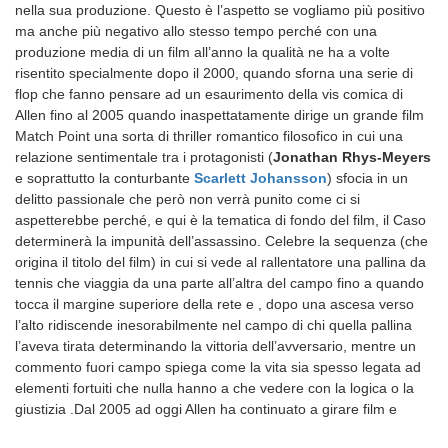
nella sua produzione. Questo è l’aspetto se vogliamo più positivo
ma anche più negativo allo stesso tempo perché con una
produzione media di un film all’anno la qualità ne ha a volte
risentito specialmente dopo il 2000, quando sforna una serie di
flop che fanno pensare ad un esaurimento della vis comica di
Allen fino al 2005 quando inaspettatamente dirige un grande film
Match Point una sorta di thriller romantico filosofico in cui una
relazione sentimentale tra i protagonisti (
Jonathan Rhys-Meyers
e soprattutto la conturbante
Scarlett Johansson
) sfocia in un
delitto passionale che però non verrà punito come ci si
aspetterebbe perché, e qui è la tematica di fondo del film, il Caso
determinerà la impunità dell’assassino. Celebre la sequenza (che
origina il titolo del film) in cui si vede al rallentatore una pallina da
tennis che viaggia da una parte all’altra del campo fino a quando
tocca il margine superiore della rete e , dopo una ascesa verso
l’alto ridiscende inesorabilmente nel campo di chi quella pallina
l’aveva tirata determinando la vittoria dell’avversario, mentre un
commento fuori campo spiega come la vita sia spesso legata ad
elementi fortuiti che nulla hanno a che vedere con la logica o la
giustizia .
Dal 2005 ad oggi Allen ha continuato a girare film e