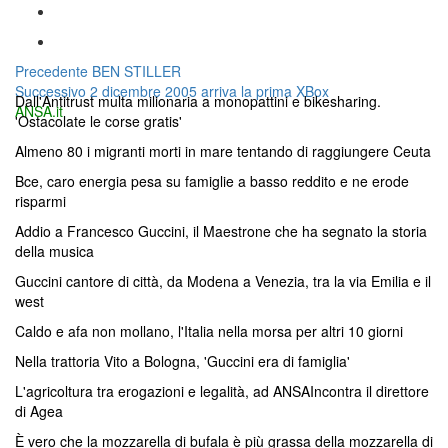
Navigazione
Articolo
Precedente
BEN STILLER
Articolo
precedente:
Successivo
2 dicembre 2005 arriva la prima XBox
articoli
Dall'Antitrust multa milionaria a monopattini e bikesharing.
successivo:
ANSA.it
'Ostacolate le corse gratis'
Almeno 80 i migranti morti in mare tentando di raggiungere Ceuta
Bce, caro energia pesa su famiglie a basso reddito e ne erode
risparmi
Addio a Francesco Guccini, il Maestrone che ha segnato la storia
della musica
Guccini cantore di città, da Modena a Venezia, tra la via Emilia e il
west
Caldo e afa non mollano, l'Italia nella morsa per altri 10 giorni
Nella trattoria Vito a Bologna, 'Guccini era di famiglia'
L'agricoltura tra erogazioni e legalità, ad ANSAIncontra il direttore
di Agea
È vero che la mozzarella di bufala è più grassa della mozzarella di