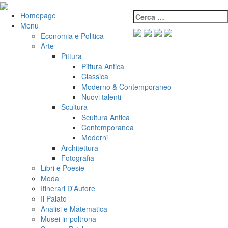
Salta
al
Cerca:
VeniVidiVici
Homepage
contenuto
Menu
Economia e Politica
Arte
Pittura
Pittura Antica
Classica
Moderno & Contemporaneo
Nuovi talenti
Scultura
Scultura Antica
Contemporanea
Moderni
Architettura
Fotografia
Libri e Poesie
Moda
Itinerari D'Autore
Il Palato
Analisi e Matematica
Musei in poltrona