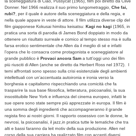
la sceneggiatura di Ciao, Pussycat (1965), film poi diretto da Clive
Donner. Nel 1966 realizza il suo primo lungometraggio,
Che fai,
rubi?
, per il quale è autore della sceneggiatura e della regia, e
nella quale appare in veste di attore. Il film utilizza diverse clip del
film giapponese Kokusai himitsu keisatsu:
Kagi no kagi
(1965, in
pratica una sorta di parodia di James Bond doppiato in modo da
ottenere un risultato surreale e comico al tempo stesso ma è sulla
farsa erotico sentimentale che Allen da il meglio di sé e infatti
l’opera che lo consacra come protagonista e sceneggiatore al
grande pubblico è
Provaci ancora Sam
a tutt’oggi uno dei film
più riusciti di Allen (anche se diretto da Herbert Ross nel 1972). I
temi affrontati sono spesso sulla crisi esistenziale degli ambienti
intellettuali con un’accentuata autoironia e ironia verso la
borghesia e capitalismo rispecchiando una comicità che fa
trasparire la sua base filosofica, letteratura, psicoanalisi, la sua
insostituibile New York e influenza del cinema europeo, infatti le
sue opere sono state sempre più apprezzate in europa. Il film è
una somma degli ingredienti che accompagneranno il grande
regista fino ai nostri giorni. Il rapporto ossessivo con le donne, le
nevrosi, la psicoanalisi, il jazz,in pratica tutte le tematiche che tra
alti e bassi faranno da leit motiv della sua produzione. Allen nel
corso della sua carriera ha realizzato film con accenti diversi,