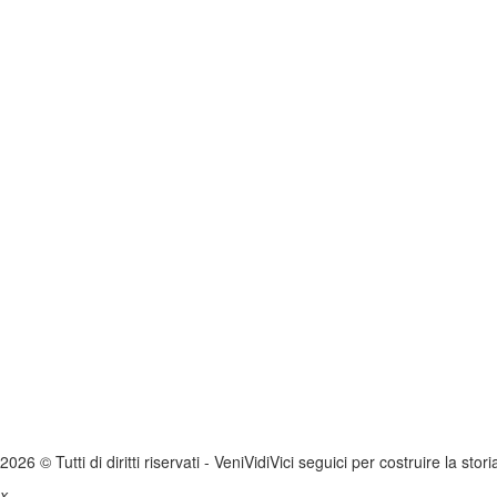
2026 © Tutti di diritti riservati -
V
eni
V
idi
V
ici seguici per costruire la stor
x