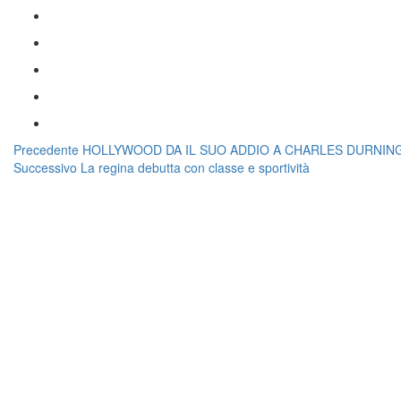
Navigazione
Articolo
Precedente
HOLLYWOOD DA IL SUO ADDIO A CHARLES DURNIN
Articolo
precedente:
Successivo
La regina debutta con classe e sportività
articoli
successivo: