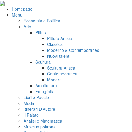
Salta
al
VeniVidiVici
Homepage
contenuto
Menu
Economia e Politica
Arte
Pittura
Pittura Antica
Classica
Moderno & Contemporaneo
Nuovi talenti
Scultura
Scultura Antica
Contemporanea
Moderni
Architettura
Fotografia
Libri e Poesie
Moda
Itinerari D'Autore
Il Palato
Analisi e Matematica
Musei in poltrona