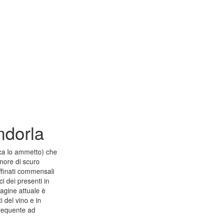
ndorla
ca lo ammetto) che
gnore di scuro
affinati commensali
i dei presenti in
agine attuale è
 del vino e in
frequente ad