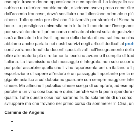
esempio trovare donne appassionate e competenti. La fotografia scatt
subisce un ulteriore cambiamento, e laddove avevo preso come rife
dall'accento francese, dovrò sostituire una inflessione orientale e p
cinese. Tutto questo per dirvi che l'Università per stranieri di Siena
bene. La prestigiosa università nota in tutto il mondo per l'insegname
per sovraintendere il primo corso dedicato ai cinesi sulla degustazione
sarà articolato in tre livelli, ognuno della durata di una settimana cir
abbiamo anche parlato nei nostri servizi negli articoli dedicati al
pro
corsi verranno tenuti da docenti specializzati nell'insegnamento della l
oltre alle materie più strettamente tecniche avranno il compito di trad
italiana. La trasmissione del messaggio è integrale: non solo occorr
per poter assorbire quello che il vino rappresenta per un italiano e i
esportazione di sapere all'estero è un passaggio importante per la nos
gigante asiatico a cui dobbiamo guardare con sempre maggiore inter
cinese. Ma affinché il pubblico cinese scelga di comprare, ad esempio
perché è un vino così buono e quindi perché vale la pena spendere e
qualità. Tutte queste cose non saranno frutto solamente di un corso m
sviluppare ma che trovano nel primo corso da sommelier in Cina, una
Carmine de Angelis