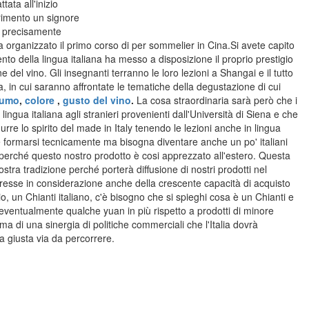
ata all'inizio
rimento un signore
iù precisamente
 ha organizzato il primo corso di per sommelier in Cina.Si avete capito
nto della lingua italiana ha messo a disposizione il proprio prestigio
 del vino. Gli insegnanti terranno le loro lezioni a Shangai e il tutto
ca, in cui saranno affrontate le tematiche della degustazione di cui
fumo
,
colore
,
gusto del vino
.
La cosa straordinaria sarà però che i
ingua italiana agli stranieri provenienti dall'Università di Siena e che
urre lo spirito del made in Italy tenendo le lezioni anche in lingua
e formarsi tecnicamente ma bisogna diventare anche un po' italiani
l perché questo nostro prodotto è cosi apprezzato all'estero.
Questa
tra tradizione perché porterà diffusione di nostri prodotti nel
esse in considerazione anche della crescente capacità di acquisto
, un Chianti italiano, c'è bisogno che si spieghi cosa è un Chianti e
ventualmente qualche yuan in più rispetto a prodotti di minore
a di una sinergia di politiche commerciali che l'Italia dovrà
 giusta via da percorrere.