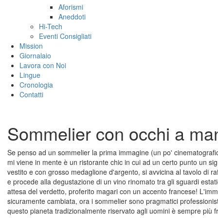
Aforismi
Aneddoti
Hi-Tech
Eventi Consigliati
Mission
Giornalaio
Lavora con Noi
Lingue
Cronologia
Contatti
Sommelier con occhi a ma
Se penso ad un sommelier la prima immagine (un po' cinematografi
mi viene in mente è un ristorante chic in cui ad un certo punto un si
vestito e con grosso medaglione d'argento, si avvicina al tavolo di r
e procede alla degustazione di un vino rinomato tra gli sguardi estatic
attesa del verdetto, proferito magari con un accento francese! L'imm
sicuramente cambiata, ora i sommelier sono pragmatici professionisti
questo pianeta tradizionalmente riservato agli uomini è sempre più 