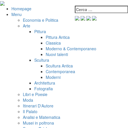
Salta
al
Cerca:
VeniVidiVici
Homepage
contenuto
Menu
Economia e Politica
Arte
Pittura
Pittura Antica
Classica
Moderno & Contemporaneo
Nuovi talenti
Scultura
Scultura Antica
Contemporanea
Moderni
Architettura
Fotografia
Libri e Poesie
Moda
Itinerari D'Autore
Il Palato
Analisi e Matematica
Musei in poltrona