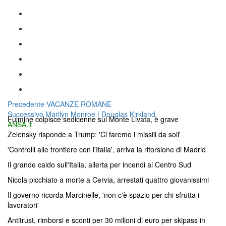
Navigazione
Articolo
Precedente
VACANZE ROMANE
Articolo
precedente:
Successivo
Marilyn Monroe | Douglas Kirkland
articoli
Fulmine colpisce sedicenne sul Monte Livata, è grave
successivo:
ANSA.it
Zelensky risponde a Trump: 'Ci faremo i missili da soli'
'Controlli alle frontiere con l'Italia', arriva la ritorsione di Madrid
Il grande caldo sull'Italia, allerta per incendi al Centro Sud
Nicola picchiato a morte a Cervia, arrestati quattro giovanissimi
Il governo ricorda Marcinelle, 'non c'è spazio per chi sfrutta i
lavoratori'
Antitrust, rimborsi e sconti per 30 milioni di euro per skipass in