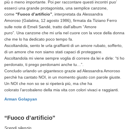
più o meno importante. Poi per raccontare questi incontri puo’
esserci una grande protagonista, una semplice canzone,
come
“
Fuoco d’artificio”
, interpretata da Alessandra
Amoroso
(Galatina, 12 agosto 1986)
,
firmata da Tiziano Ferro
sulle note di Emeli Sandé, tratto dall’album “Amore
puro”.
Una canzone che mi urla nel cuore con la voce della donna
che me lo ha dedicato poco tempo fa.
Ascoltandola, sento le urla graffianti di un amore rubato, sofferto,
di un amore che non siamo stati capaci di proteggere.
Ascoltandola mi viene sempre voglia di correre da lei e dirle: “ti ho
perdonato, ti prego perdonami anche tu…”.
Concludo urlando un gigantesco grazie ad Alessandra Amoroso
perchè ha cantato NOI, in un momento giusto con parole giuste.
Un NOI che non so se si ripeterà più, ma che
ha
colorato l’arcobaleno della mia vita con colori vivaci e raggianti
.
Arman Golapyan
“Fuoco d’artificio”
Scendi silenzio