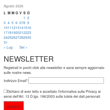
Agosto 2026
L
M
M
G
V
S
D
1
2
3
4
5
6
07
8
9
10
11
12
13
14
15
16
17
18
19
20
21
22
23
24
25
26
27
28
29
30
31
« Lug
Set »
NEWSLETTER
Registrati in pochi click alla newsletter e sarai sempre aggiornato
sulle nostre news.
Indirizzo Email*:
Dichiaro di aver letto e accettato l'informativa sulla Privacy ai
sensi dell'Art. 13 D.lgs. 196/2003 sulla tutela dei dati personali.