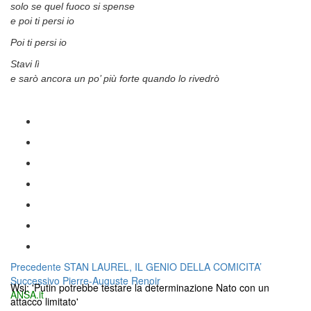
solo se quel fuoco si spense
e poi ti persi io
Poi ti persi io
Stavi lì
e sarò ancora un po’ più forte quando lo rivedrò
Navigazione
Articolo
Precedente
STAN LAUREL, IL GENIO DELLA COMICITA’
Articolo
precedente:
Successivo
Pierre-Auguste Renoir
articoli
Wsj: 'Putin potrebbe testare la determinazione Nato con un
successivo:
ANSA.it
attacco limitato'