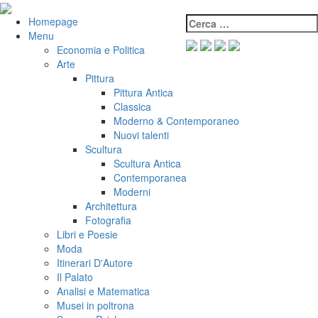
Salta
al
Cerca:
VeniVidiVici
Homepage
contenuto
Menu
Economia e Politica
Arte
Pittura
Pittura Antica
Classica
Moderno & Contemporaneo
Nuovi talenti
Scultura
Scultura Antica
Contemporanea
Moderni
Architettura
Fotografia
Libri e Poesie
Moda
Itinerari D'Autore
Il Palato
Analisi e Matematica
Musei in poltrona