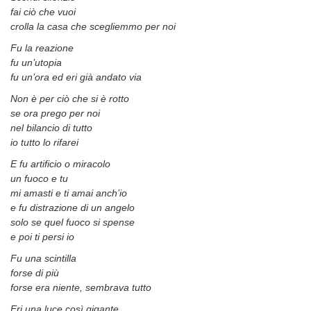
fai ciò che vuoi
crolla la casa che scegliemmo per noi
Fu la reazione
fu un’utopia
fu un’ora ed eri già andato via
Non è per ciò che si è rotto
se ora prego per noi
nel bilancio di tutto
io tutto lo rifarei
E fu artificio o miracolo
un fuoco e tu
mi amasti e ti amai anch’io
e fu distrazione di un angelo
solo se quel fuoco si spense
e poi ti persi io
Fu una scintilla
forse di più
forse era niente, sembrava tutto
Eri una luce così gigante