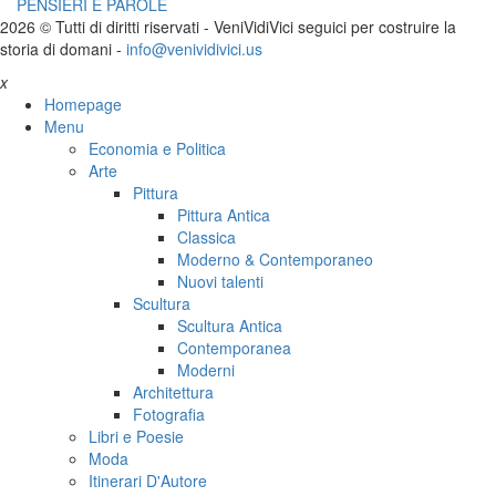
PENSIERI E PAROLE
2026 © Tutti di diritti riservati -
V
eni
V
idi
V
ici seguici per costruire la
storia di domani -
info@venividivici.us
x
Homepage
Menu
Economia e Politica
Arte
Pittura
Pittura Antica
Classica
Moderno & Contemporaneo
Nuovi talenti
Scultura
Scultura Antica
Contemporanea
Moderni
Architettura
Fotografia
Libri e Poesie
Moda
Itinerari D'Autore