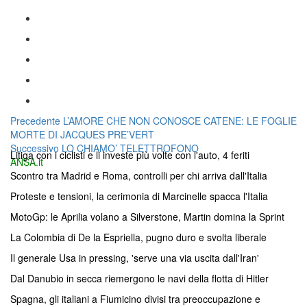
Navigazione
Articolo
Precedente
L’AMORE CHE NON CONOSCE CATENE: LE FOGLIE
precedente:
MORTE DI JACQUES PRE’VERT
articoli
Articolo
Successivo
LO CHIAMO’ TELETTROFONO
Litiga con i ciclisti e li investe più volte con l'auto, 4 feriti
successivo:
ANSA.it
Scontro tra Madrid e Roma, controlli per chi arriva dall'Italia
Proteste e tensioni, la cerimonia di Marcinelle spacca l'Italia
MotoGp: le Aprilia volano a Silverstone, Martin domina la Sprint
La Colombia di De la Espriella, pugno duro e svolta liberale
Il generale Usa in pressing, 'serve una via uscita dall'Iran'
Dal Danubio in secca riemergono le navi della flotta di Hitler
Spagna, gli italiani a Fiumicino divisi tra preoccupazione e