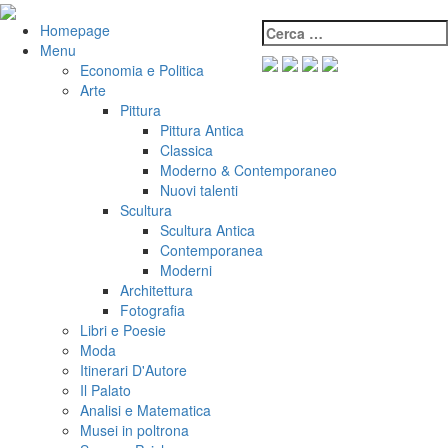
Salta
al
Cerca:
VeniVidiVici
Homepage
contenuto
Menu
Economia e Politica
Arte
Pittura
Pittura Antica
Classica
Moderno & Contemporaneo
Nuovi talenti
Scultura
Scultura Antica
Contemporanea
Moderni
Architettura
Fotografia
Libri e Poesie
Moda
Itinerari D'Autore
Il Palato
Analisi e Matematica
Musei in poltrona