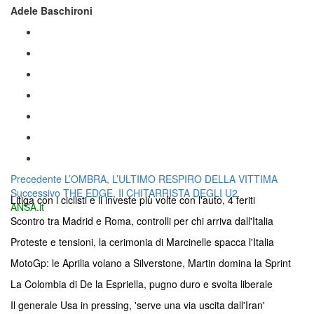
Adele Baschironi
Navigazione
Articolo
Precedente
L’OMBRA, L’ULTIMO RESPIRO DELLA VITTIMA
Articolo
precedente:
Successivo
THE EDGE, Il CHITARRISTA DEGLI U2
articoli
Litiga con i ciclisti e li investe più volte con l'auto, 4 feriti
successivo:
ANSA.it
Scontro tra Madrid e Roma, controlli per chi arriva dall'Italia
Proteste e tensioni, la cerimonia di Marcinelle spacca l'Italia
MotoGp: le Aprilia volano a Silverstone, Martin domina la Sprint
La Colombia di De la Espriella, pugno duro e svolta liberale
Il generale Usa in pressing, 'serve una via uscita dall'Iran'