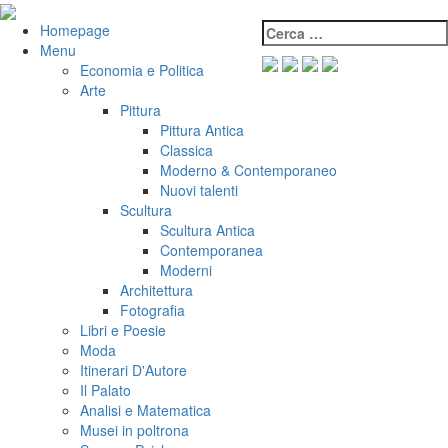
Salta
al
Cerca:
VeniVidiVici
Homepage
contenuto
Menu
Economia e Politica
Arte
Pittura
Pittura Antica
Classica
Moderno & Contemporaneo
Nuovi talenti
Scultura
Scultura Antica
Contemporanea
Moderni
Architettura
Fotografia
Libri e Poesie
Moda
Itinerari D'Autore
Il Palato
Analisi e Matematica
Musei in poltrona