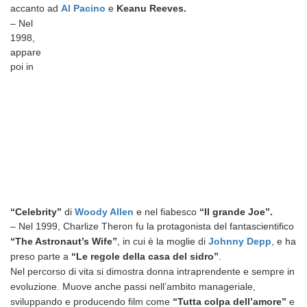
accanto ad
Al Pacino
e
Keanu Reeves.
– Nel
1998,
appare
poi in
“Celebrity”
di
Woody Allen
e nel fiabesco
“Il grande Joe”.
– Nel 1999, Charlize Theron fu la protagonista del fantascientifico
“The Astronaut’s Wife”
, in cui è la moglie di
Johnny Depp
, e ha
preso parte a
“Le regole della casa del sidro”
.
Nel percorso di vita si dimostra donna intraprendente e sempre in
evoluzione. Muove anche passi nell’ambito manageriale,
sviluppando e producendo film come
“Tutta colpa dell’amore”
e