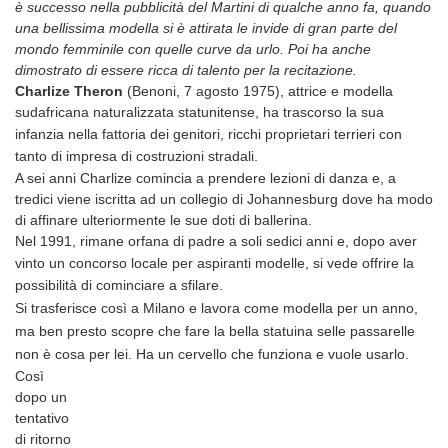
è successo nella pubblicità del Martini di qualche anno fa, quando
una bellissima modella si è attirata le invide di gran parte del
mondo femminile con quelle curve da urlo. Poi ha anche
dimostrato di essere ricca di talento per la recitazione.
Charlize Theron
(Benoni, 7 agosto 1975), attrice e modella
sudafricana naturalizzata statunitense,
ha trascorso la sua
infanzia nella fattoria dei genitori, ricchi proprietari terrieri con
tanto di impresa di costruzioni stradali.
A sei anni Charlize comincia a prendere lezioni di danza e, a
tredici viene iscritta ad un collegio di Johannesburg dove ha modo
di affinare ulteriormente le sue doti di ballerina.
Nel 1991, rimane orfana di padre a soli sedici anni e, dopo aver
vinto un concorso locale per aspiranti modelle, si vede offrire la
possibilità di cominciare a sfilare.
Si trasferisce così a Milano e lavora come modella per un anno,
ma ben presto scopre che fare la bella statuina selle passarelle
non è cosa per lei.
Ha un cervello che funziona e vuole usarlo.
Così
dopo un
tentativo
di ritorno