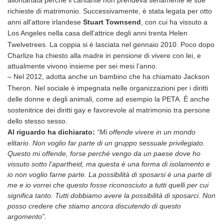
allontanata perché il cantante non prendeva seriamente le sue
richieste di matrimonio. Successivamente, è stata legata per otto
anni all’attore irlandese
Stuart Townsend
, con cui ha vissuto a
Los Angeles nella casa dell’attrice degli anni trenta Helen
Twelvetrees. La coppia si è lasciata nel gennaio 2010.
Poco dopo
Charlize ha chiesto alla madre in pensione di vivere con lei, e
attualmente vivono insieme per sei mesi l’anno.
– Nel 2012, adotta anche un bambino che ha chiamato Jackson
Theron.
Nel sociale è impegnata nelle organizzazioni per i diritti
delle donne e degli animali, come ad esempio la PETA.
È anche
sostenitrice dei diritti gay e favorevole al matrimonio tra persone
dello stesso sesso.
Al riguardo ha dichiarato:
“Mi offende vivere in un mondo
elitario. Non voglio far parte di un gruppo sessuale privilegiato.
Questo mi offende, forse perché vengo da un paese dove ho
vissuto sotto l’apartheid, ma questa è una forma di isolamento e
io non voglio farne parte. La possibilità di sposarsi è una parte di
me e io vorrei che questo fosse riconosciuto a tutti quelli per cui
significa tanto. Tutti dobbiamo avere la possibilità di sposarci. Non
posso credere che stiamo ancora discutendo di questo
argomento”.