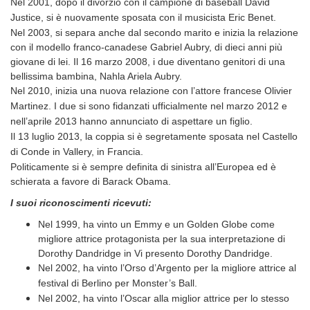
Nel 2001, dopo il divorzio
con il campione di baseball David
Justice,
si è nuovamente sposata con il musicista Eric Benet.
Nel 2003, si separa anche dal secondo marito e inizia la relazione
con il modello franco-canadese Gabriel Aubry, di dieci anni più
giovane di lei. Il 16 marzo 2008, i due diventano genitori di una
bellissima bambina, Nahla Ariela Aubry.
Nel 2010, inizia una nuova relazione con l’attore francese Olivier
Martinez. I due si sono fidanzati ufficialmente nel marzo 2012 e
nell’aprile 2013 hanno annunciato di aspettare un figlio.
Il 13 luglio 2013, la coppia si è segretamente sposata nel Castello
di Conde in Vallery, in Francia.
Politicamente si è sempre definita di sinistra all’Europea ed è
schierata a favore di Barack Obama.
I suoi riconoscimenti ricevuti:
Nel 1999, ha vinto un Emmy e un Golden Globe come
migliore attrice protagonista per la sua interpretazione di
Dorothy Dandridge in Vi presento Dorothy Dandridge.
Nel 2002, ha vinto l’Orso d’Argento per la migliore attrice al
festival di Berlino per Monster’s Ball.
Nel 2002, ha vinto l’Oscar alla miglior attrice per lo stesso