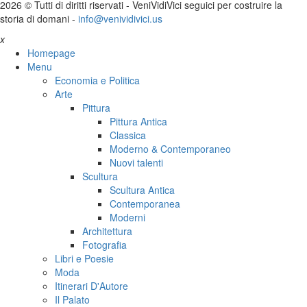
2026 © Tutti di diritti riservati -
V
eni
V
idi
V
ici seguici per costruire la
storia di domani -
info@venividivici.us
x
Homepage
Menu
Economia e Politica
Arte
Pittura
Pittura Antica
Classica
Moderno & Contemporaneo
Nuovi talenti
Scultura
Scultura Antica
Contemporanea
Moderni
Architettura
Fotografia
Libri e Poesie
Moda
Itinerari D'Autore
Il Palato