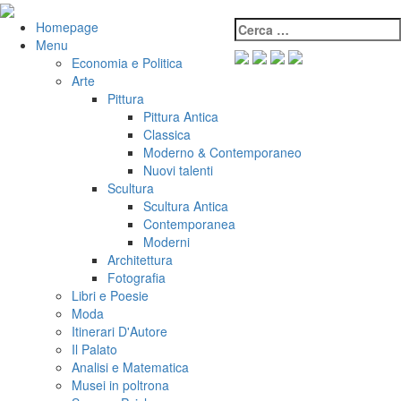
Salta
al
Cerca:
VeniVidiVici
Homepage
contenuto
Menu
Economia e Politica
Arte
Pittura
Pittura Antica
Classica
Moderno & Contemporaneo
Nuovi talenti
Scultura
Scultura Antica
Contemporanea
Moderni
Architettura
Fotografia
Libri e Poesie
Moda
Itinerari D'Autore
Il Palato
Analisi e Matematica
Musei in poltrona