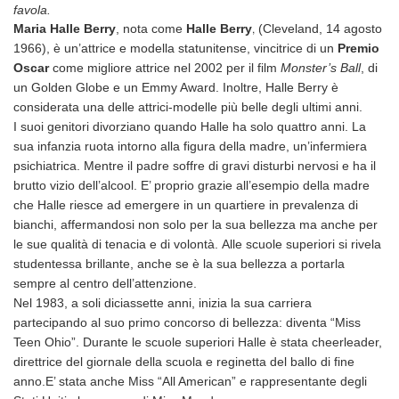
favola.
,
Maria Halle Berry
, nota come
Halle Berry
(Cleveland, 14 agosto
1966), è un’attrice e modella statunitense, vincitrice di
un
Premio
Oscar
come migliore attrice nel 2002 per il film
Monster’s Ball
, di
un Golden Globe e un Emmy Award. Inoltre,
Halle Berry è
considerata u
na delle attrici-modelle più belle degli ultimi anni
.
I suoi genitori divorziano quando Halle ha solo quattro anni. La
sua infanzia ruota intorno alla figura della madre, un’infermiera
psichiatrica. Mentre il padre soffre di gravi disturbi nervosi e ha il
brutto vizio dell’alcool.
E’ proprio grazie all’esempio della madre
che Halle riesce ad emergere in un quartiere in prevalenza di
bianchi, affermandosi non solo per la sua bellezza ma anche per
le sue qualità di tenacia e di volontà.
Alle scuole superiori si rivela
studentessa brillante, anche se è la sua bellezza a portarla
sempre al centro dell’attenzione.
Nel 1983, a soli diciassette anni, inizia la sua carriera
partecipando al suo primo concorso di bellezza: diventa “Miss
Teen Ohio”. Durante le scuole superiori Halle è stata cheerleader,
direttrice del giornale della scuola e reginetta del ballo di fine
anno.E’ stata anche Miss “All American” e rappresentante degli