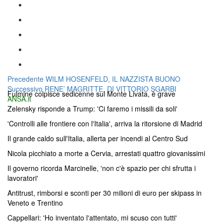
Navigazione
Articolo
Precedente
WILM HOSENFELD, IL NAZZISTA BUONO
Articolo
precedente:
Successivo
RENE’ MAGRITTE, DI VITTORIO SGARBI
articoli
Fulmine colpisce sedicenne sul Monte Livata, è grave
successivo:
ANSA.it
Zelensky risponde a Trump: 'Ci faremo i missili da soli'
'Controlli alle frontiere con l'Italia', arriva la ritorsione di Madrid
Il grande caldo sull'Italia, allerta per incendi al Centro Sud
Nicola picchiato a morte a Cervia, arrestati quattro giovanissimi
Il governo ricorda Marcinelle, 'non c'è spazio per chi sfrutta i
lavoratori'
Antitrust, rimborsi e sconti per 30 milioni di euro per skipass in
Veneto e Trentino
Cappellari: 'Ho inventato l'attentato, mi scuso con tutti'