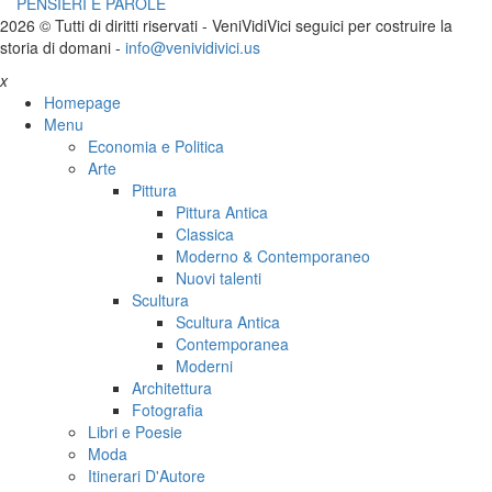
PENSIERI E PAROLE
2026 © Tutti di diritti riservati -
V
eni
V
idi
V
ici seguici per costruire la
storia di domani -
info@venividivici.us
x
Homepage
Menu
Economia e Politica
Arte
Pittura
Pittura Antica
Classica
Moderno & Contemporaneo
Nuovi talenti
Scultura
Scultura Antica
Contemporanea
Moderni
Architettura
Fotografia
Libri e Poesie
Moda
Itinerari D'Autore