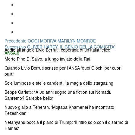
Navigazione
Articolo
Precedente
OGGI MORIVA MARILYN MONROE
Articolo
precedente:
Successivo
OLIVER HARDY, IL GENIO DELLA COMICITA’
articoli
Addio all'angelo Livio Berruti, copertina di un'Italia felice
successivo:
ANSA.it
Morto Pino Di Salvo, a lungo inviato della Rai
Quando Livio Berruti scrisse per l'ANSA 'quei Giochi per cuori
puliti'
Scie luminose e stelle candenti, la magia dello stargazing
Beppe Carletti: "A 80 anni sogno una fiction sui Nomadi.
Sanremo? Sarebbe bello"
Nuovo giallo a Teheran, 'Mojtaba Khamenei ha incontrato
Pezeshkian'
Netanyahu boccia il piano di Trump: 'Il ritiro solo con il disarmo di
Hamas'