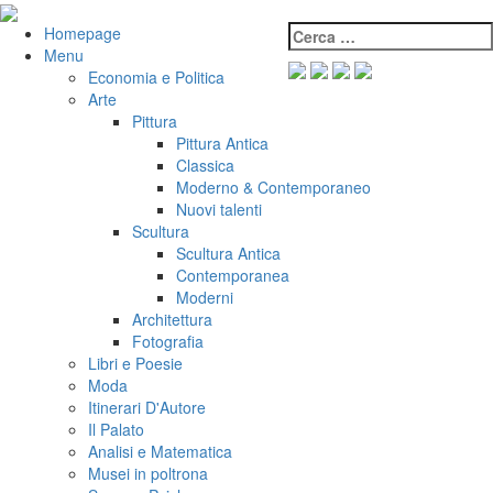
Salta
al
Cerca:
VeniVidiVici
Homepage
contenuto
Menu
Economia e Politica
Arte
Pittura
Pittura Antica
Classica
Moderno & Contemporaneo
Nuovi talenti
Scultura
Scultura Antica
Contemporanea
Moderni
Architettura
Fotografia
Libri e Poesie
Moda
Itinerari D'Autore
Il Palato
Analisi e Matematica
Musei in poltrona