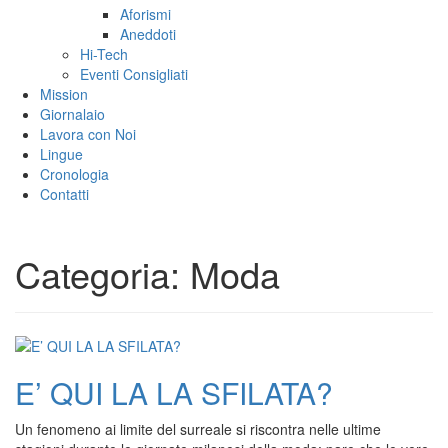
Aforismi
Aneddoti
Hi-Tech
Eventi Consigliati
Mission
Giornalaio
Lavora con Noi
Lingue
Cronologia
Contatti
Categoria:
Moda
E’ QUI LA LA SFILATA?
Un fenomeno ai limite del surreale si riscontra nelle ultime