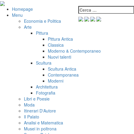
Salta
al
Cerca:
VeniVidiVici
Homepage
contenuto
Menu
Economia e Politica
Arte
Pittura
Pittura Antica
Classica
Moderno & Contemporaneo
Nuovi talenti
Scultura
Scultura Antica
Contemporanea
Moderni
Architettura
Fotografia
Libri e Poesie
Moda
Itinerari D'Autore
Il Palato
Analisi e Matematica
Musei in poltrona