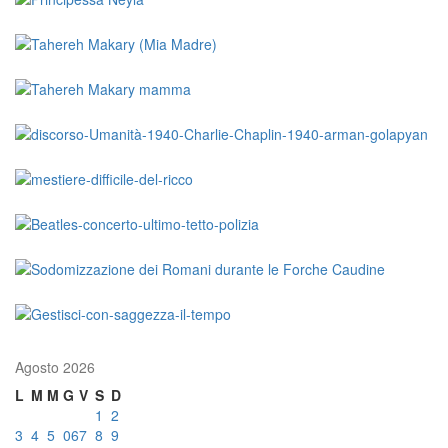
Agosto 2026
L
M
M
G
V
S
D
1
2
3
4
5
06
7
8
9