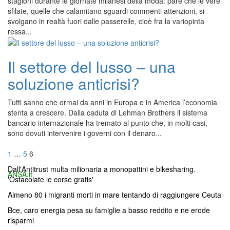
stagioni durante le giornate milanesi della moda: pare che le vere
sfilate, quelle che calamitano sguardi commenti attenzioni, si
svolgano in realtà fuori dalle passerelle, cioè fra la variopinta
ressa...
Il settore del lusso – una
soluzione anticrisi?
Tutti sanno che ormai da anni in Europa e in America l’economia
stenta a crescere. Dalla caduta di Lehman Brothers il sistema
bancario internazionale ha tremato al punto che, in molti casi,
sono dovuti intervenire i governi con il denaro...
Navigazione
Pagina
Pagina
Pagina
1
…
5
6
articoli
Dall'Antitrust multa milionaria a monopattini e bikesharing.
ANSA.it
'Ostacolate le corse gratis'
Almeno 80 i migranti morti in mare tentando di raggiungere Ceuta
Bce, caro energia pesa su famiglie a basso reddito e ne erode
risparmi