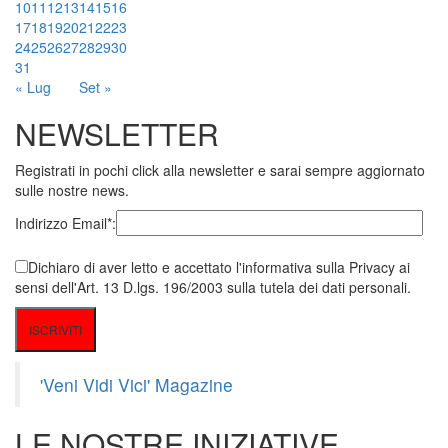
10
11
12
13
14
15
16
17
18
19
20
21
22
23
24
25
26
27
28
29
30
31
« Lug
Set »
NEWSLETTER
Registrati in pochi click alla newsletter e sarai sempre aggiornato
sulle nostre news.
Indirizzo Email*:
Dichiaro di aver letto e accettato l'informativa sulla Privacy ai
sensi dell'Art. 13 D.lgs. 196/2003 sulla tutela dei dati personali.
'Veni Vidi Vici' Magazine
LE NOSTRE INIZIATIVE