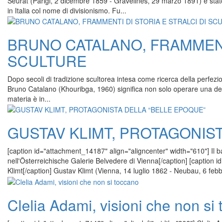
Seurat (Parigi, 2 dicembre 1859 - Gravelines, 29 marzo 1891) è stat
in Italia col nome di divisionismo. Fu...
BRUNO CATALANO, FRAMMENTI
SCULTURE
Dopo secoli di tradizione scultorea intesa come ricerca della perfezion
Bruno Catalano (Khouribga, 1960) significa non solo operare una d
materia è in...
GUSTAV KLIMT, PROTAGONIS
[caption id="attachment_14187" align="aligncenter" width="610"] Il 
nell'Österreichische Galerie Belvedere di Vienna[/caption] [caption 
Klimt[/caption] Gustav Klimt (Vienna, 14 luglio 1862 - Neubau, 6 febbra
Clelia Adami, visioni che non si