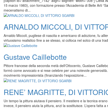
[caption id="attachment_7142" align="alignleft" width="308"] Clelia A
15 marzo 1983), con formazione presso l’Accademia di Belle Arti “Santa
mecenatismo di...
ARNALDO MICCOLI, DI VITTO
Arnaldo Miccoli, pugliese di nascita e americano di adozione, fu allie
virtuosismo realistico fine a se stesso, si colloca nel solco di una tradi
Gustave Caillebotte
Pittore francese della seconda metà dell'Ottocento, Gustave Caillebo
formò come avvocato e si rese celebre per una notevole generosità.
movimento impressionista (finanziando l'esposizione...
RENE’ MAGRITTE, DI VITTORI
Un tempo la pittura aiutava il pensiero. Il mestiere e la tecnica erano
invece, il pensiero aiuta la pittura, anzi la sostituisce. L’opera fatta 