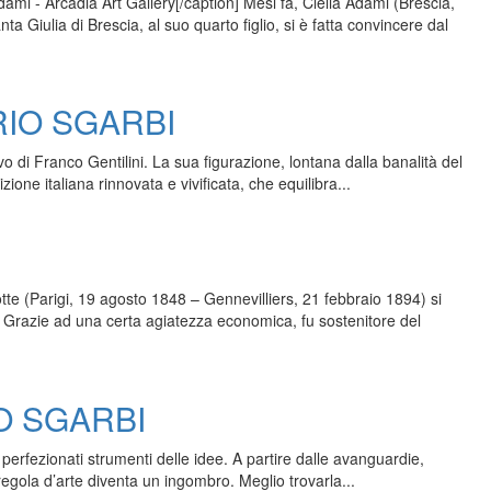
dami - Arcadia Art Gallery[/caption] Mesi fa, Clelia Adami (Brescia,
 Giulia di Brescia, al suo quarto figlio, si è fatta convincere dal
RIO SGARBI
vo di Franco Gentilini. La sua figurazione, lontana dalla banalità del
zione italiana rinnovata e vivificata, che equilibra...
tte (Parigi, 19 agosto 1848 – Gennevilliers, 21 febbraio 1894) si
 Grazie ad una certa agiatezza economica, fu sostenitore del
O SGARBI
 perfezionati strumenti delle idee. A partire dalle avanguardie,
a regola d’arte diventa un ingombro. Meglio trovarla...