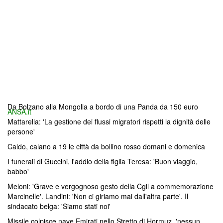
Da Bolzano alla Mongolia a bordo di una Panda da 150 euro
ANSA.it
Mattarella: 'La gestione dei flussi migratori rispetti la dignità delle
persone'
Caldo, calano a 19 le città da bollino rosso domani e domenica
I funerali di Guccini, l'addio della figlia Teresa: 'Buon viaggio,
babbo'
Meloni: 'Grave e vergognoso gesto della Cgil a commemorazione
Marcinelle'. Landini: 'Non ci giriamo mai dall'altra parte'. Il
sindacato belga: 'Siamo stati noi'
Missile colpisce nave Emirati nello Stretto di Hormuz, 'nessun