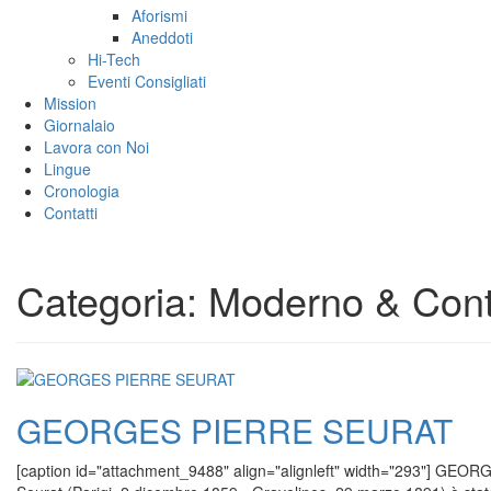
Aforismi
Aneddoti
Hi-Tech
Eventi Consigliati
Mission
Giornalaio
Lavora con Noi
Lingue
Cronologia
Contatti
Categoria:
Moderno & Con
GEORGES PIERRE SEURAT
[caption id="attachment_9488" align="alignleft" width="293"] GEOR