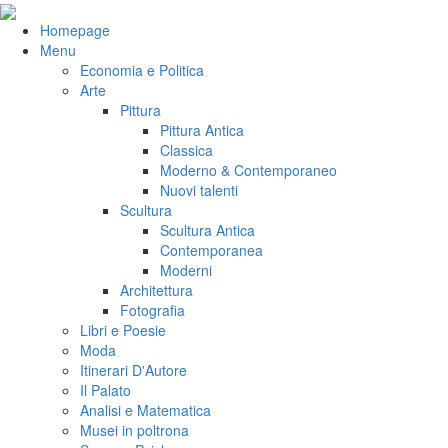
Salta
al
VeniVidiVici
Homepage
contenuto
Menu
Economia e Politica
Arte
Pittura
Pittura Antica
Classica
Moderno & Contemporaneo
Nuovi talenti
Scultura
Scultura Antica
Contemporanea
Moderni
Architettura
Fotografia
Libri e Poesie
Moda
Itinerari D'Autore
Il Palato
Analisi e Matematica
Musei in poltrona