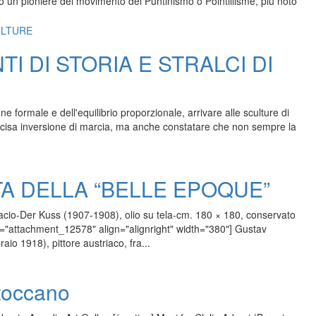
o un pioniere del movimento del Puntinismo o Pointillisme, più noto
 DI STORIA E STRALCI DI
e formale e dell'equilibrio proporzionale, arrivare alle sculture di
ecisa inversione di marcia, ma anche constatare che non sempre la
TA DELLA “BELLE EPOQUE”
bacio-Der Kuss (1907-1908), olio su tela-cm. 180 × 180, conservato
id="attachment_12578" align="alignright" width="380"] Gustav
io 1918), pittore austriaco, fra...
 toccano