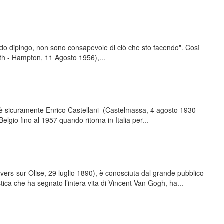
do dipingo, non sono consapevole di ciò che sto facendo". Così
th - Hampton, 11 Agosto 1956),...
00 è sicuramente Enrico Castellani (Castelmassa, 4 agosto 1930 -
lgio fino al 1957 quando ritorna in Italia per...
ers-sur-Olise, 29 luglio 1890), è conosciuta dal grande pubblico
stica che ha segnato l’intera vita di Vincent Van Gogh, ha...