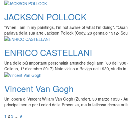
JACKSON POLLOCK
"When I am in my paintings, I’m not aware of what I’m doing". "Quan
parlava della sua arte Jackson Pollock (Cody, 28 gennaio 1912- Sou
ENRICO CASTELLANI
Una delle più importanti personalità artistiche degli anni ’60 del ‘9
Celleno, 1º dicembre 2017) Nato vicino a Rovigo nel 1930, studia in Be
Vincent Van Gogh
Un' opera di Vincent Wiliam Van Gogh (Zundert, 30 marzo 1853 - Auv
principalmente per i colori della Provenza, ma la faticosa ricerca arti
Navigazione
Pagina
Pagina
Pagina
Pagina
1
2
3
…
9
articoli