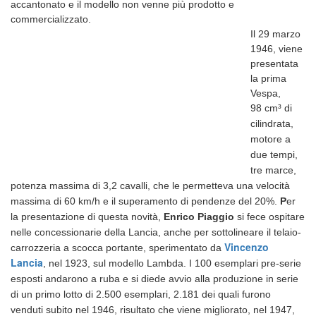
accantonato e il modello non venne più prodotto e
commercializzato.
Il 29 marzo
1946, viene
presentata
la prima
Vespa,
98
cm³
di
cilindrata,
motore a
due tempi,
tre marce,
potenza massima di 3,2 cavalli, che le permetteva una velocità
massima di 60 km/h e il superamento di pendenze del 20%.
P
er
la presentazione di questa novità,
Enrico Piaggio
si fece ospitare
nelle concessionarie della Lancia, anche per sottolineare il telaio-
Vincenzo
carrozzeria a scocca portante, sperimentato da
Lancia
, nel 1923, sul modello Lambda. I 100 esemplari pre-serie
esposti andarono a ruba e si diede avvio alla produzione in serie
di un primo lotto di 2.500 esemplari, 2.181 dei quali furono
venduti subito nel 1946, risultato che viene migliorato, nel 1947,