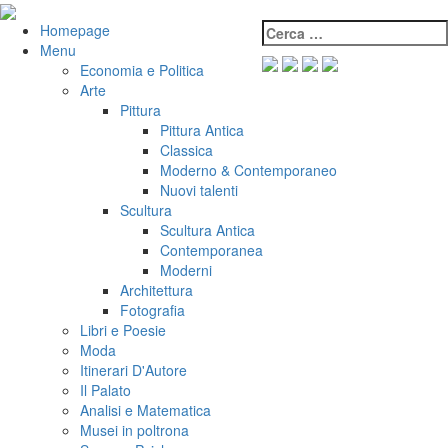
Salta
al
Cerca:
VeniVidiVici
Homepage
contenuto
Menu
Economia e Politica
Arte
Pittura
Pittura Antica
Classica
Moderno & Contemporaneo
Nuovi talenti
Scultura
Scultura Antica
Contemporanea
Moderni
Architettura
Fotografia
Libri e Poesie
Moda
Itinerari D'Autore
Il Palato
Analisi e Matematica
Musei in poltrona