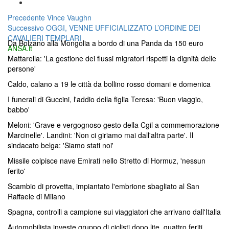
Navigazione
Articolo
Precedente
Vince Vaughn
Articolo
precedente:
Successivo
OGGI, VENNE UFFICIALIZZATO L’ORDINE DEI
articoli
successivo:
CAVALIERI TEMPLARI
Da Bolzano alla Mongolia a bordo di una Panda da 150 euro
ANSA.it
Mattarella: 'La gestione dei flussi migratori rispetti la dignità delle
persone'
Caldo, calano a 19 le città da bollino rosso domani e domenica
I funerali di Guccini, l'addio della figlia Teresa: 'Buon viaggio,
babbo'
Meloni: 'Grave e vergognoso gesto della Cgil a commemorazione
Marcinelle'. Landini: 'Non ci giriamo mai dall'altra parte'. Il
sindacato belga: 'Siamo stati noi'
Missile colpisce nave Emirati nello Stretto di Hormuz, 'nessun
ferito'
Scambio di provetta, impiantato l'embrione sbagliato al San
Raffaele di Milano
Spagna, controlli a campione sui viaggiatori che arrivano dall'Italia
Automobilista investe gruppo di ciclisti dopo lite, quattro feriti