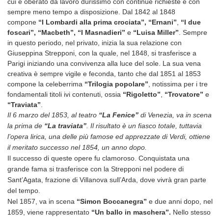
cui è oberato da lavoro durissimo con continue richieste e con
sempre meno tempo a disposizione. Dal 1842 al 1848
compone
“I Lombardi alla prima crociata”,
“Ernani”
,
“I due
foscari”,
“Macbeth”,
“I Masnadieri”
e
“Luisa Miller”
. Sempre
in questo periodo, nel privato, inizia la sua relazione con
Giuseppina Strepponi, con la quale, nel 1848, si trasferisce a
Parigi iniziando una convivenza alla luce del sole. La sua vena
creativa è sempre vigile e feconda, tanto che dal 1851 al 1853
compone la celeberrima
“Trilogia popolare”
, notissima per i tre
fondamentali titoli ivi contenuti, ossia
“Rigoletto”
,
“Trovatore”
e
“Traviata”
.
Il 6 marzo del 1853, al teatro
“La Fenice”
di Venezia, va in scena
la prima de
“La traviata”
. Il risultato è un fiasco totale, tuttavia
l’opera lirica, una delle più famose ed apprezzate di Verdi, ottiene
il meritato successo nel 1854, un anno dopo.
Il successo di queste opere fu clamoroso.
Conquistata una
grande fama si trasferisce con la Strepponi nel podere di
Sant’Agata, frazione di Villanova sull’Arda, dove vivrà gran parte
del tempo.
Nel 1857, va in scena
“Simon Boccanegra”
e due anni dopo, nel
1859, viene rappresentato
“Un ballo in maschera”.
Nello stesso