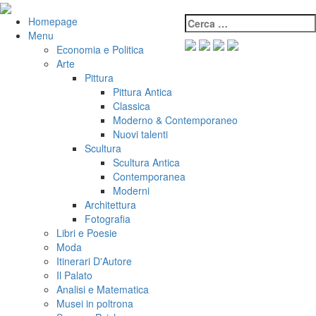
Salta
al
Cerca:
VeniVidiVici
Homepage
contenuto
Menu
Economia e Politica
Arte
Pittura
Pittura Antica
Classica
Moderno & Contemporaneo
Nuovi talenti
Scultura
Scultura Antica
Contemporanea
Moderni
Architettura
Fotografia
Libri e Poesie
Moda
Itinerari D'Autore
Il Palato
Analisi e Matematica
Musei in poltrona