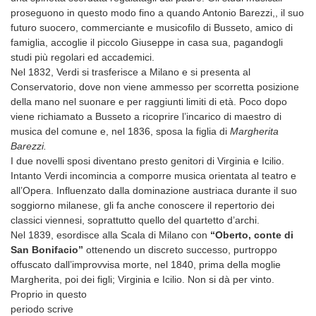
proseguono in questo modo fino a quando Antonio Barezzi,, il suo
futuro suocero, commerciante e musicofilo di Busseto, amico di
famiglia, accoglie il piccolo Giuseppe in casa sua, pagandogli
studi più regolari ed accademici.
Nel 1832, Verdi si trasferisce a Milano e si presenta al
Conservatorio, dove non viene ammesso per scorretta posizione
della mano nel suonare e per raggiunti limiti di età. Poco dopo
viene richiamato a Busseto a ricoprire l’incarico di maestro di
musica del comune e, nel 1836, sposa la figlia di
Margherita
Barezzi.
I due novelli sposi diventano presto genitori di Virginia e Icilio.
Intanto Verdi incomincia a comporre musica orientata al teatro e
all’Opera. Influenzato dalla dominazione austriaca durante il suo
soggiorno milanese, gli fa anche conoscere il repertorio dei
classici viennesi, soprattutto quello del quartetto d’archi.
Nel 1839, esordisce alla Scala di Milano con
“Oberto, conte di
San Bonifacio”
ottenendo un discreto successo, purtroppo
offuscato dall’improvvisa morte, nel 1840, prima della moglie
Margherita, poi dei figli; Virginia e Icilio. Non si dà per vinto.
Proprio in questo
periodo scrive