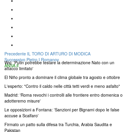
Navigazione
Articolo
Precedente
IL TORO DI ARTURO DI MODICA
Articolo
precedente:
Successivo
Pietro I Romanov
articoli
Wsj: 'Putin potrebbe testare la determinazione Nato con un
successivo:
ANSA.it
attacco limitato'
El Niño pronto a dominare il clima globale tra agosto e ottobre
L'esperto: "Contro il caldo nelle città tetti verdi e meno asfalto"
Madrid: 'Roma revochi i controlli alle frontiere entro domenica o
adotteremo misure'
Le opposizioni a Fontana: 'Sanzioni per Bignami dopo le false
accuse a Scalfaro'
Firmato un patto sulla difesa tra Turchia, Arabia Saudita e
Pakistan