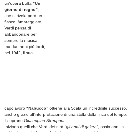
un’opera buffa
“Un
giorno di regno”
,
che si rivela però un
fiasco. Amareggiato,
Verdi pensa di
abbandonare per
sempre la musica,
ma due anni più tardi,
nel 1942, il suo
capolavoro
“Nabucco”
ottiene alla Scala un incredibile successo,
anche grazie all’interpretazione di una stella della lirica del tempo,
il soprano
Giuseppina Strepponi.
Iniziano quelli che Verdi definirà
“gli anni di galera”
, ossia anni in