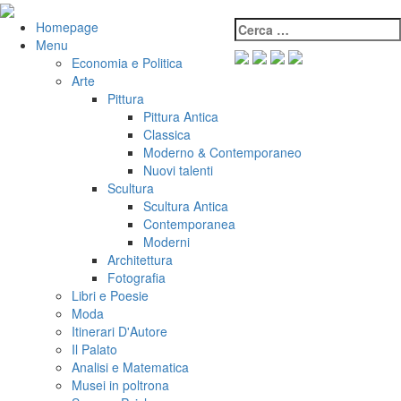
Salta
al
Cerca:
VeniVidiVici
Homepage
contenuto
Menu
Economia e Politica
Arte
Pittura
Pittura Antica
Classica
Moderno & Contemporaneo
Nuovi talenti
Scultura
Scultura Antica
Contemporanea
Moderni
Architettura
Fotografia
Libri e Poesie
Moda
Itinerari D'Autore
Il Palato
Analisi e Matematica
Musei in poltrona