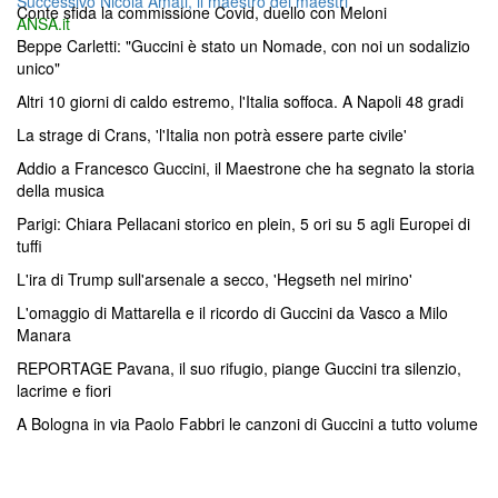
Successivo
Nicola Amati, il maestro dei maestri
articoli
Conte sfida la commissione Covid, duello con Meloni
successivo:
ANSA.it
Beppe Carletti: "Guccini è stato un Nomade, con noi un sodalizio
unico"
Altri 10 giorni di caldo estremo, l'Italia soffoca. A Napoli 48 gradi
La strage di Crans, 'l'Italia non potrà essere parte civile'
Addio a Francesco Guccini, il Maestrone che ha segnato la storia
della musica
Parigi: Chiara Pellacani storico en plein, 5 ori su 5 agli Europei di
tuffi
L'ira di Trump sull'arsenale a secco, 'Hegseth nel mirino'
L'omaggio di Mattarella e il ricordo di Guccini da Vasco a Milo
Manara
REPORTAGE Pavana, il suo rifugio, piange Guccini tra silenzio,
lacrime e fiori
A Bologna in via Paolo Fabbri le canzoni di Guccini a tutto volume