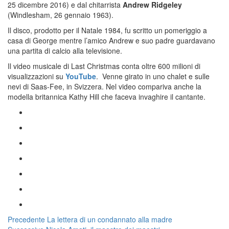
25 dicembre 2016) e dal chitarrista
Andrew Ridgeley
(Windlesham, 26 gennaio 1963
).
Il disco,
prodotto per il Natale 1984, fu scritto un pomeriggio a
casa di George mentre l’amico Andrew e suo padre guardavano
una partita di calcio alla televisione.
Il video musicale di Last Christmas conta oltre 600 milioni di
visualizzazioni su
YouTube
.
Venne girato in uno chalet e sulle
nevi di Saas-Fee, in Svizzera. Nel video compariva anche la
modella britannica Kathy Hill che faceva invaghire il cantante.
Navigazione
Articolo
Precedente
La lettera di un condannato alla madre
Articolo
precedente: