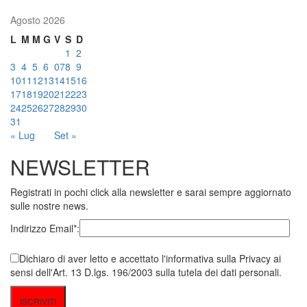
Agosto 2026
L
M
M
G
V
S
D
1
2
3
4
5
6
07
8
9
10
11
12
13
14
15
16
17
18
19
20
21
22
23
24
25
26
27
28
29
30
31
« Lug
Set »
NEWSLETTER
Registrati in pochi click alla newsletter e sarai sempre aggiornato
sulle nostre news.
Indirizzo Email*:
Dichiaro di aver letto e accettato l'informativa sulla Privacy ai
sensi dell'Art. 13 D.lgs. 196/2003 sulla tutela dei dati personali.