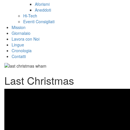
Aforismi
Aneddoti
Hi-Tech
Eventi Consigliati
Mission
Giornalaio
Lavora con Noi
Lingue
Cronologia
Contatti
Last Christmas