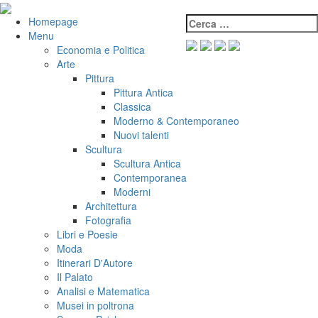
Salta
al
Cerca:
VeniVidiVici
Homepage
contenuto
Menu
Economia e Politica
Arte
Pittura
Pittura Antica
Classica
Moderno & Contemporaneo
Nuovi talenti
Scultura
Scultura Antica
Contemporanea
Moderni
Architettura
Fotografia
Libri e Poesie
Moda
Itinerari D'Autore
Il Palato
Analisi e Matematica
Musei in poltrona