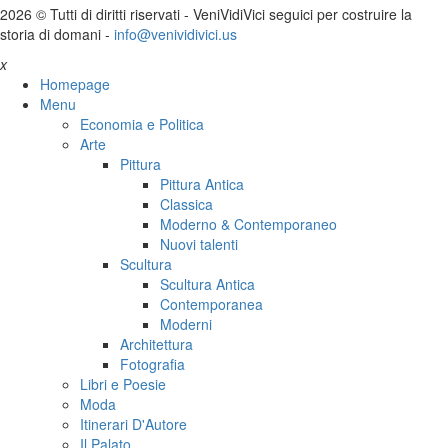
2026 © Tutti di diritti riservati -
V
eni
V
idi
V
ici seguici per costruire la
storia di domani -
info@venividivici.us
x
Homepage
Menu
Economia e Politica
Arte
Pittura
Pittura Antica
Classica
Moderno & Contemporaneo
Nuovi talenti
Scultura
Scultura Antica
Contemporanea
Moderni
Architettura
Fotografia
Libri e Poesie
Moda
Itinerari D'Autore
Il Palato