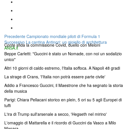
Navigazione
Articolo
Precedente
Campionato mondiale piloti di Formula 1
Articolo
precedente:
Successivo
La cantina Antinori: un gioiello di architettura
articoli
Conte sfida la commissione Covid, duello con Meloni
successivo:
ANSA.it
Beppe Carletti: "Guccini è stato un Nomade, con noi un sodalizio
unico"
Altri 10 giorni di caldo estremo, l'Italia soffoca. A Napoli 48 gradi
La strage di Crans, 'l'Italia non potrà essere parte civile'
Addio a Francesco Guccini, il Maestrone che ha segnato la storia
della musica
Parigi: Chiara Pellacani storico en plein, 5 ori su 5 agli Europei di
tuffi
L'ira di Trump sull'arsenale a secco, 'Hegseth nel mirino'
L'omaggio di Mattarella e il ricordo di Guccini da Vasco a Milo
Manara