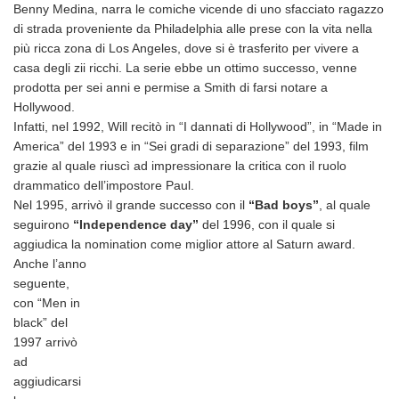
Benny Medina, narra le comiche vicende di uno sfacciato ragazzo
di strada proveniente da Philadelphia alle prese con la vita nella
più ricca zona di Los Angeles, dove si è trasferito per vivere a
casa degli zii ricchi. La serie ebbe un ottimo successo, venne
prodotta per sei anni e permise a Smith di farsi notare a
Hollywood.
Infatti, nel 1992, Will recitò in “I dannati di Hollywood”, in “Made in
America” del 1993 e in “Sei gradi di separazione” del 1993, film
grazie al quale riuscì ad impressionare la critica con il ruolo
drammatico dell’impostore Paul.
Nel 1995, arrivò il grande successo con il
“Bad boys”
, al quale
seguirono
“Independence day”
del 1996, con il quale si
aggiudica la nomination come miglior attore al Saturn award.
Anche l’anno
seguente,
con “Men in
black” del
1997 arrivò
ad
aggiudicarsi