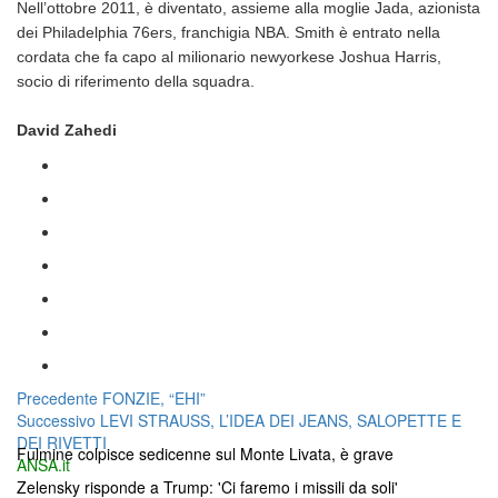
Nell’ottobre 2011, è diventato, assieme alla moglie Jada, azionista
dei Philadelphia 76ers, franchigia NBA. Smith è entrato nella
cordata che fa capo al milionario newyorkese Joshua Harris,
socio di riferimento della squadra.
David Zahedi
Navigazione
Articolo
Precedente
FONZIE, “EHI”
Articolo
precedente:
Successivo
LEVI STRAUSS, L’IDEA DEI JEANS, SALOPETTE E
articoli
successivo:
DEI RIVETTI
Fulmine colpisce sedicenne sul Monte Livata, è grave
ANSA.it
Zelensky risponde a Trump: 'Ci faremo i missili da soli'