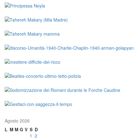
Agosto 2026
L
M
M
G
V
S
D
1
2