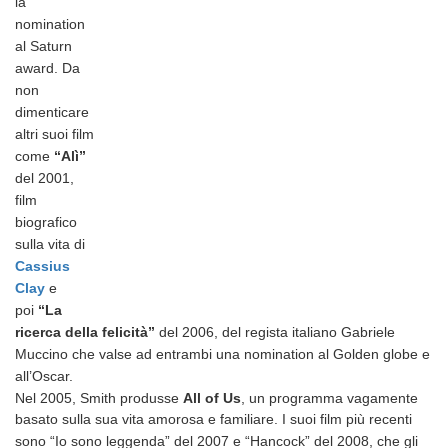
la
nomination
al Saturn
award. Da
non
dimenticare
altri suoi film
come
“Alì”
del 2001,
film
biografico
sulla vita di
Cassius
Clay
e
poi
“La
ricerca della felicità”
del 2006, del regista italiano Gabriele
Muccino che valse ad entrambi una nomination al Golden globe e
all’Oscar.
Nel 2005, Smith produsse
All of Us
, un programma vagamente
basato sulla sua vita amorosa e familiare.
I suoi film più recenti
sono “Io sono leggenda” del 2007
e “Hancock” del 2008
, che gli