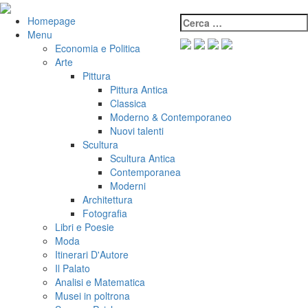
Salta
al
Cerca:
VeniVidiVici
Homepage
contenuto
Menu
Economia e Politica
Arte
Pittura
Pittura Antica
Classica
Moderno & Contemporaneo
Nuovi talenti
Scultura
Scultura Antica
Contemporanea
Moderni
Architettura
Fotografia
Libri e Poesie
Moda
Itinerari D'Autore
Il Palato
Analisi e Matematica
Musei in poltrona