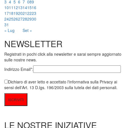
3
4
5
6
7
08
9
10
11
12
13
14
15
16
17
18
19
20
21
22
23
24
25
26
27
28
29
30
31
« Lug
Set »
NEWSLETTER
Registrati in pochi click alla newsletter e sarai sempre aggiornato
sulle nostre news.
Indirizzo Email*:
Dichiaro di aver letto e accettato l'informativa sulla Privacy ai
sensi dell'Art. 13 D.lgs. 196/2003 sulla tutela dei dati personali.
LE NOSTRE INIZIATIVE