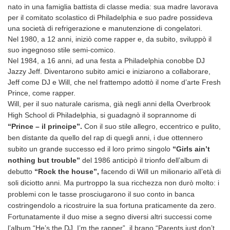
nato in una famiglia battista di classe media: sua madre lavorava
per il comitato scolastico di Philadelphia e suo padre possideva
una società di refrigerazione e manutenzione di congelatori.
Nel 1980, a 12 anni, iniziò come rapper e, da subito, sviluppò il
suo ingegnoso stile semi-comico.
Nel 1984, a 16 anni, ad una festa a Philadelphia conobbe DJ
Jazzy Jeff. Diventarono subito amici e iniziarono a collaborare,
Jeff come DJ e Will, che nel frattempo adottò il nome d’arte Fresh
Prince, come rapper.
Will, per il suo naturale carisma, già negli anni della Overbrook
High School di Philadelphia, si guadagnò il soprannome di
“Prince – il principe”.
Con il suo stile allegro, eccentrico e pulito,
ben distante da quello del rap di quegli anni, i due ottennero
subito un grande successo ed il loro primo singolo
“Girls ain’t
nothing but trouble”
del
1986 anticipò il trionfo dell’album di
debutto
“Rock the house”,
facendo di Will un milionario all’età di
soli diciotto anni. Ma purtroppo la sua ricchezza non durò molto: i
problemi con le tasse prosciugarono il suo conto in banca
costringendolo a ricostruire la sua fortuna praticamente da zero.
Fortunatamente il duo mise a segno diversi altri successi come
l’album “He’s the DJ, I’m the rapper”, il brano “Parents just don’t