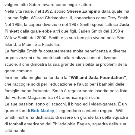
valgono altri Saturn award come miglior attore.
Nella vita reale, nel 1992, sposò
Sheree Zampino
dalla qualei ha
il primo figlio, Willard Christopher III, conosciuto come Trey Smith.
Nel 1995, la coppia divorziò e nel 1997 Smith sposò l’attrice
Jada
Pinkett
dalla quale ebbe altri due figli, Jaden Smith del 1998 e
Willow Smith del 2000. Smith e la sua famiglia vivono nella Star
Island, a Miami e a Filadelfia.
La famiglia Smith fa costantemente molta beneficenza a diverse
organizzazioni e ha contribuito alla realizzazione di diverse
scuole, il che dimostra la sua grande sensibilità ai problemi della
gente comune.
Insieme alla moglie ha fondato la
“Will and Jada Foundation”
,
che raccoglie soldi per l’educazione e l’aiuto per i bambini delle
famiglie meno fortunate. Smith è
regolarmente inserito nella lista
del Fortune Magazine tra i 41 americani più ricchi.
Le sue passioni sono gli scacchi, il bingo ed i video-games. È un
grande fan di
Bob Marley
,il leggendario cantante reggae. Will
Smith inoltre ha dichiarato di essere un grande fan della squadra
di football americano dei Philadelphia Eagles, squadra della sua
città natale.