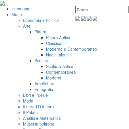
Salta
al
Cerca:
VeniVidiVici
Homepage
contenuto
Menu
Economia e Politica
Arte
Pittura
Pittura Antica
Classica
Moderno & Contemporaneo
Nuovi talenti
Scultura
Scultura Antica
Contemporanea
Moderni
Architettura
Fotografia
Libri e Poesie
Moda
Itinerari D'Autore
Il Palato
Analisi e Matematica
Musei in poltrona