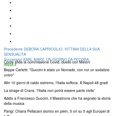
Navigazione
Articolo
Precedente
DEBORA CAPRIOGLIO, VITTIMA DELLA SUA
precedente:
SENSUALITA’
articoli
Articolo
Successivo
KARL MARX: UN GIORNO DA PECORA
Conte sfida la commissione Covid, duello con Meloni
successivo:
ANSA.it
Beppe Carletti: "Guccini è stato un Nomade, con noi un sodalizio
unico"
Altri 10 giorni di caldo estremo, l'Italia soffoca. A Napoli 48 gradi
La strage di Crans, 'l'Italia non potrà essere parte civile'
Addio a Francesco Guccini, il Maestrone che ha segnato la storia
della musica
Parigi: Chiara Pellacani storico en plein, 5 ori su 5 agli Europei di