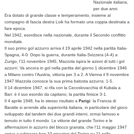
Nazionale italiana,
per due anni.
Era dotato di grande classe e temperamento, insieme al
compagno di fascia destra Loik ha formato una coppia destinata a
fare epoca.
Nel 1942, esordisce nella nazionale, durante il Secondo conflitto
mondiale.
Il suo primo gol azzurro arriva il 19 aprile 1942 nella partita Italia-
Spagna, 4-0. Dopo la guerra, durante Italia-Svizzera (4-4) a
Zurigo, l’11 novembre 1945, Mazzola ispira le azioni di tutti i gol
azzurri.
Va ancora in gol nella partita del giorno 1 dicembre 1946
a Milano contro l’Austria, vittoria per 3 a 2. A Vienna il 9 novembre
1947 Mazzola conosce la sua prima batosta azzurra: 1-5.
Il 14 dicembre 1947, si rifa con la Cecoslovacchia di Kubala a
Bari: è il suo esordio da capitano; la partita finisce 3-1.
Il 4 aprile 1948, ha lo stesso risultato a
Parigi
: la Francia di
Baratte si arrende alla superiorità italiana, in particolare del gioco
sviluppato dal tandem dei due grandi interni, ormai famoso e
temuto in tutto il mondo.
Le vittorie del grande Torino e le
affermazioni in azzurro del blocco granata, che l’11 maggio 1947
arriva a schierare ben 10 giocatori del Torino su
11 nella