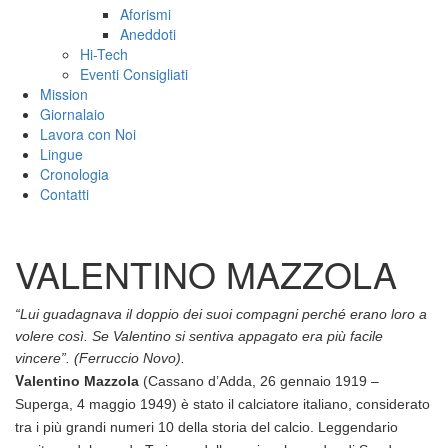
Aforismi
Aneddoti
Hi-Tech
Eventi Consigliati
Mission
Giornalaio
Lavora con Noi
Lingue
Cronologia
Contatti
VALENTINO MAZZOLA
“
Lui guadagnava il doppio dei suoi compagni perché erano loro a
volere così. Se Valentino si sentiva appagato era più facile
vincere”.
(Ferruccio Novo).
V
alentino Mazzola
(Cassano d’Adda, 26 gennaio 1919 –
Superga, 4 maggio 1949) è stato il calciatore italiano, c
onsiderato
tra i più grandi numeri 10 della storia del calcio.
Leggendario