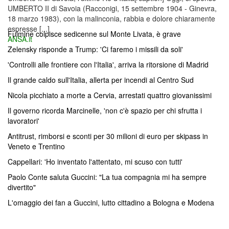
UMBERTO II di Savoia (Racconigi, 15 settembre 1904 - Ginevra,
18 marzo 1983), con la malinconia, rabbia e dolore chiaramente
espresse [...]
Fulmine colpisce sedicenne sul Monte Livata, è grave
ANSA.it
Zelensky risponde a Trump: 'Ci faremo i missili da soli'
'Controlli alle frontiere con l'Italia', arriva la ritorsione di Madrid
Il grande caldo sull'Italia, allerta per incendi al Centro Sud
Nicola picchiato a morte a Cervia, arrestati quattro giovanissimi
Il governo ricorda Marcinelle, 'non c'è spazio per chi sfrutta i
lavoratori'
Antitrust, rimborsi e sconti per 30 milioni di euro per skipass in
Veneto e Trentino
Cappellari: 'Ho inventato l'attentato, mi scuso con tutti'
Paolo Conte saluta Guccini: "La tua compagnia mi ha sempre
divertito"
L'omaggio dei fan a Guccini, lutto cittadino a Bologna e Modena