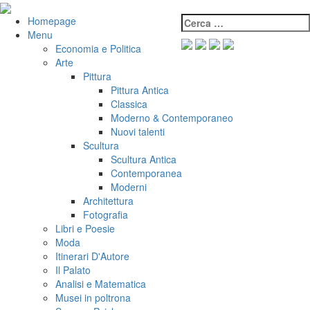
Salta
al
Cerca:
VeniVidiVici
Homepage
contenuto
Menu
Economia e Politica
Arte
Pittura
Pittura Antica
Classica
Moderno & Contemporaneo
Nuovi talenti
Scultura
Scultura Antica
Contemporanea
Moderni
Architettura
Fotografia
Libri e Poesie
Moda
Itinerari D'Autore
Il Palato
Analisi e Matematica
Musei in poltrona