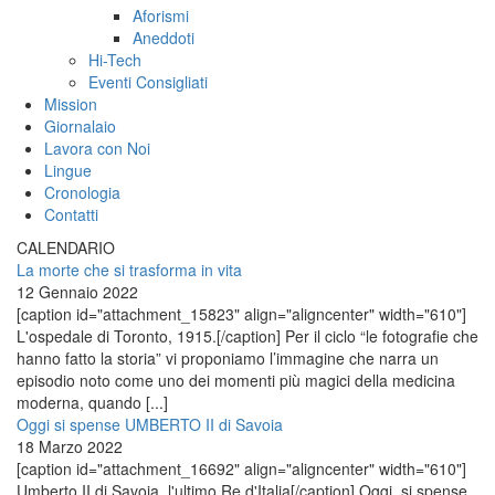
Aforismi
Aneddoti
Hi-Tech
Eventi Consigliati
Mission
Giornalaio
Lavora con Noi
Lingue
Cronologia
Contatti
CALENDARIO
La morte che si trasforma in vita
12 Gennaio 2022
[caption id="attachment_15823" align="aligncenter" width="610"]
L'ospedale di Toronto, 1915.[/caption] Per il ciclo “le fotografie che
hanno fatto la storia” vi proponiamo l’immagine che narra un
episodio noto come uno dei momenti più magici della medicina
moderna, quando [...]
Oggi si spense UMBERTO II di Savoia
18 Marzo 2022
[caption id="attachment_16692" align="aligncenter" width="610"]
Umberto II di Savoia, l'ultimo Re d'Italia[/caption] Oggi, si spense