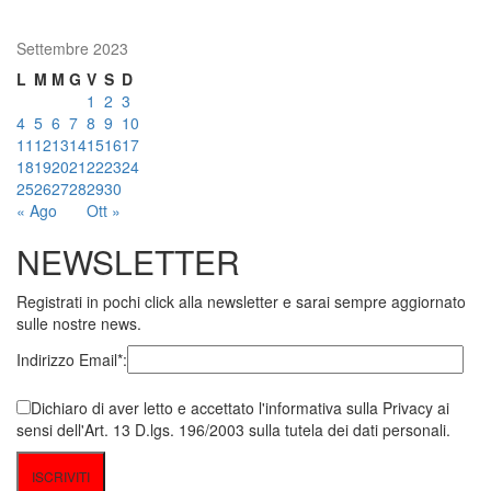
Settembre 2023
L
M
M
G
V
S
D
1
2
3
4
5
6
7
8
9
10
11
12
13
14
15
16
17
18
19
20
21
22
23
24
25
26
27
28
29
30
« Ago
Ott »
NEWSLETTER
Registrati in pochi click alla newsletter e sarai sempre aggiornato
sulle nostre news.
Indirizzo Email*:
Dichiaro di aver letto e accettato l'informativa sulla Privacy ai
sensi dell'Art. 13 D.lgs. 196/2003 sulla tutela dei dati personali.