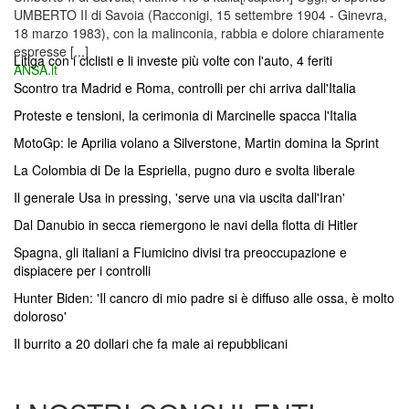
UMBERTO II di Savoia (Racconigi, 15 settembre 1904 - Ginevra,
18 marzo 1983), con la malinconia, rabbia e dolore chiaramente
espresse [...]
Litiga con i ciclisti e li investe più volte con l'auto, 4 feriti
ANSA.it
Scontro tra Madrid e Roma, controlli per chi arriva dall'Italia
Proteste e tensioni, la cerimonia di Marcinelle spacca l'Italia
MotoGp: le Aprilia volano a Silverstone, Martin domina la Sprint
La Colombia di De la Espriella, pugno duro e svolta liberale
Il generale Usa in pressing, 'serve una via uscita dall'Iran'
Dal Danubio in secca riemergono le navi della flotta di Hitler
Spagna, gli italiani a Fiumicino divisi tra preoccupazione e
dispiacere per i controlli
Hunter Biden: 'Il cancro di mio padre si è diffuso alle ossa, è molto
doloroso'
Il burrito a 20 dollari che fa male ai repubblicani