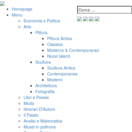
Salta
al
Cerca:
VeniVidiVici
Homepage
contenuto
Menu
Economia e Politica
Arte
Pittura
Pittura Antica
Classica
Moderno & Contemporaneo
Nuovi talenti
Scultura
Scultura Antica
Contemporanea
Moderni
Architettura
Fotografia
Libri e Poesie
Moda
Itinerari D'Autore
Il Palato
Analisi e Matematica
Musei in poltrona