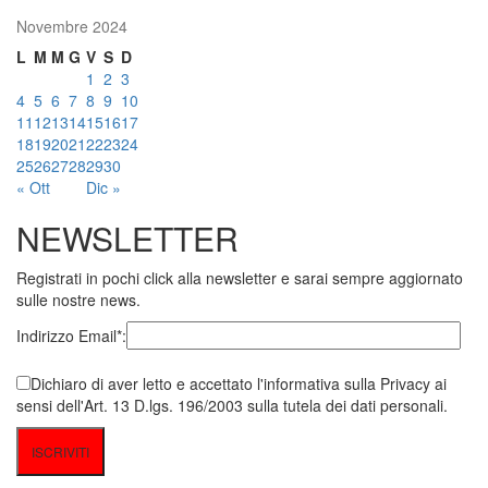
Novembre 2024
L
M
M
G
V
S
D
1
2
3
4
5
6
7
8
9
10
11
12
13
14
15
16
17
18
19
20
21
22
23
24
25
26
27
28
29
30
« Ott
Dic »
NEWSLETTER
Registrati in pochi click alla newsletter e sarai sempre aggiornato
sulle nostre news.
Indirizzo Email*:
Dichiaro di aver letto e accettato l'informativa sulla Privacy ai
sensi dell'Art. 13 D.lgs. 196/2003 sulla tutela dei dati personali.