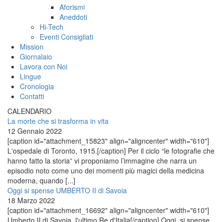
Aforismi
Aneddoti
Hi-Tech
Eventi Consigliati
Mission
Giornalaio
Lavora con Noi
Lingue
Cronologia
Contatti
CALENDARIO
La morte che si trasforma in vita
12 Gennaio 2022
[caption id="attachment_15823" align="aligncenter" width="610"]
L'ospedale di Toronto, 1915.[/caption] Per il ciclo “le fotografie che
hanno fatto la storia” vi proponiamo l’immagine che narra un
episodio noto come uno dei momenti più magici della medicina
moderna, quando [...]
Oggi si spense UMBERTO II di Savoia
18 Marzo 2022
[caption id="attachment_16692" align="aligncenter" width="610"]
Umberto II di Savoia, l'ultimo Re d'Italia[/caption] Oggi, si spense