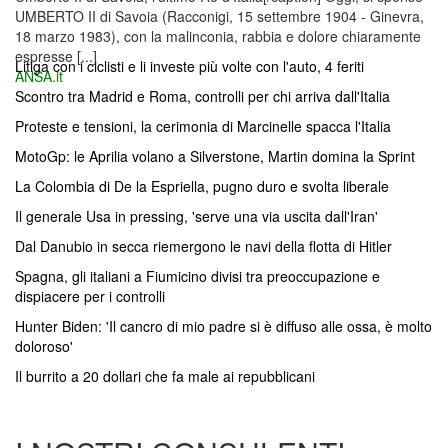
UMBERTO II di Savoia (Racconigi, 15 settembre 1904 - Ginevra,
18 marzo 1983), con la malinconia, rabbia e dolore chiaramente
espresse [...]
Litiga con i ciclisti e li investe più volte con l'auto, 4 feriti
ANSA.it
Scontro tra Madrid e Roma, controlli per chi arriva dall'Italia
Proteste e tensioni, la cerimonia di Marcinelle spacca l'Italia
MotoGp: le Aprilia volano a Silverstone, Martin domina la Sprint
La Colombia di De la Espriella, pugno duro e svolta liberale
Il generale Usa in pressing, 'serve una via uscita dall'Iran'
Dal Danubio in secca riemergono le navi della flotta di Hitler
Spagna, gli italiani a Fiumicino divisi tra preoccupazione e
dispiacere per i controlli
Hunter Biden: 'Il cancro di mio padre si è diffuso alle ossa, è molto
doloroso'
Il burrito a 20 dollari che fa male ai repubblicani