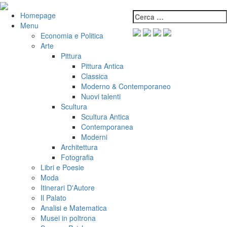
Salta
al
Cerca:
VeniVidiVici
Homepage
contenuto
Menu
Economia e Politica
Arte
Pittura
Pittura Antica
Classica
Moderno & Contemporaneo
Nuovi talenti
Scultura
Scultura Antica
Contemporanea
Moderni
Architettura
Fotografia
Libri e Poesie
Moda
Itinerari D'Autore
Il Palato
Analisi e Matematica
Musei in poltrona