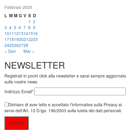
Febbraio 2025
L
M
M
G
V
S
D
1
2
3
4
5
6
7
8
9
10
11
12
13
14
15
16
17
18
19
20
21
22
23
24
25
26
27
28
« Gen
Mar »
NEWSLETTER
Registrati in pochi click alla newsletter e sarai sempre aggiornato
sulle nostre news.
Indirizzo Email*:
Dichiaro di aver letto e accettato l'informativa sulla Privacy ai
sensi dell'Art. 13 D.lgs. 196/2003 sulla tutela dei dati personali.