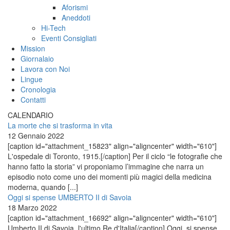
Aforismi
Aneddoti
Hi-Tech
Eventi Consigliati
Mission
Giornalaio
Lavora con Noi
Lingue
Cronologia
Contatti
CALENDARIO
La morte che si trasforma in vita
12 Gennaio 2022
[caption id="attachment_15823" align="aligncenter" width="610"]
L'ospedale di Toronto, 1915.[/caption] Per il ciclo “le fotografie che
hanno fatto la storia” vi proponiamo l’immagine che narra un
episodio noto come uno dei momenti più magici della medicina
moderna, quando [...]
Oggi si spense UMBERTO II di Savoia
18 Marzo 2022
[caption id="attachment_16692" align="aligncenter" width="610"]
Umberto II di Savoia, l'ultimo Re d'Italia[/caption] Oggi, si spense