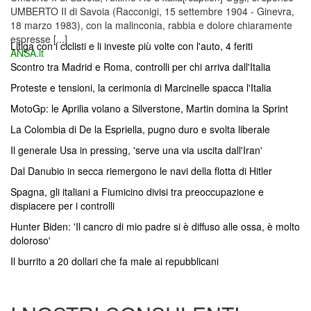
UMBERTO II di Savoia (Racconigi, 15 settembre 1904 - Ginevra,
18 marzo 1983), con la malinconia, rabbia e dolore chiaramente
espresse [...]
Litiga con i ciclisti e li investe più volte con l'auto, 4 feriti
ANSA.it
Scontro tra Madrid e Roma, controlli per chi arriva dall'Italia
Proteste e tensioni, la cerimonia di Marcinelle spacca l'Italia
MotoGp: le Aprilia volano a Silverstone, Martin domina la Sprint
La Colombia di De la Espriella, pugno duro e svolta liberale
Il generale Usa in pressing, 'serve una via uscita dall'Iran'
Dal Danubio in secca riemergono le navi della flotta di Hitler
Spagna, gli italiani a Fiumicino divisi tra preoccupazione e
dispiacere per i controlli
Hunter Biden: 'Il cancro di mio padre si è diffuso alle ossa, è molto
doloroso'
Il burrito a 20 dollari che fa male ai repubblicani