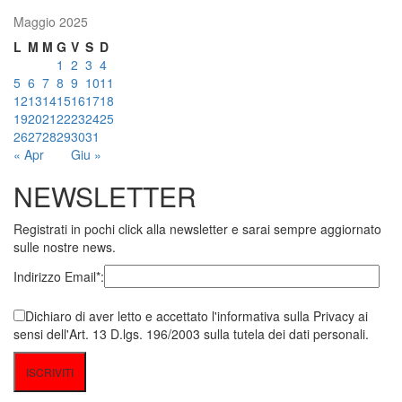
Maggio 2025
L
M
M
G
V
S
D
1
2
3
4
5
6
7
8
9
10
11
12
13
14
15
16
17
18
19
20
21
22
23
24
25
26
27
28
29
30
31
« Apr
Giu »
NEWSLETTER
Registrati in pochi click alla newsletter e sarai sempre aggiornato
sulle nostre news.
Indirizzo Email*:
Dichiaro di aver letto e accettato l'informativa sulla Privacy ai
sensi dell'Art. 13 D.lgs. 196/2003 sulla tutela dei dati personali.