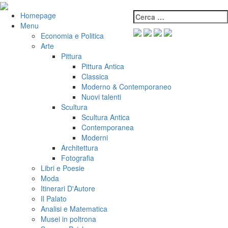
Salta
al
Cerca:
VeniVidiVici
Homepage
contenuto
Menu
Economia e Politica
Arte
Pittura
Pittura Antica
Classica
Moderno & Contemporaneo
Nuovi talenti
Scultura
Scultura Antica
Contemporanea
Moderni
Architettura
Fotografia
Libri e Poesie
Moda
Itinerari D'Autore
Il Palato
Analisi e Matematica
Musei in poltrona