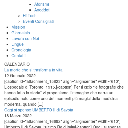
Aforismi
Aneddoti
Hi-Tech
Eventi Consigliati
Mission
Giornalaio
Lavora con Noi
Lingue
Cronologia
Contatti
CALENDARIO
La morte che si trasforma in vita
12 Gennaio 2022
[caption id="attachment_15823" align="aligncenter" width="610"]
L'ospedale di Toronto, 1915.[/caption] Per il ciclo “le fotografie che
hanno fatto la storia” vi proponiamo l’immagine che narra un
episodio noto come uno dei momenti più magici della medicina
moderna, quando [...]
Oggi si spense UMBERTO II di Savoia
18 Marzo 2022
[caption id="attachment_16692" align="aligncenter" width="610"]
Umberto II di Savoia, l'ultimo Re d'Italia[/caption] Oggi, si spense