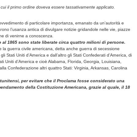
in cui il primo ordine doveva essere tassativamente applicato.
ovvedimento di particolare importanza, emanato da un’autorità e
arono l’usanza antica di divulgare notizie gridandole nelle vie, piazze
one di venirne a conoscenza.
 al 1865 sono state liberate circa quattro milioni di persone.
la guerra civile americana, detta anche guerra di secessione
i Stati Uniti d’America e dall’altro gli Stati Confederati d’America, di
tati Uniti d’America e cioè Alabama, Florida, Georgia, Louisiana,
la Confederazione altri quattro Stati: Virginia, Arkansas, Carolina
atunitensi, per evitare che il Proclama fosse considerato una
emendamento della Costituzione Americana, grazie al quale, il 18