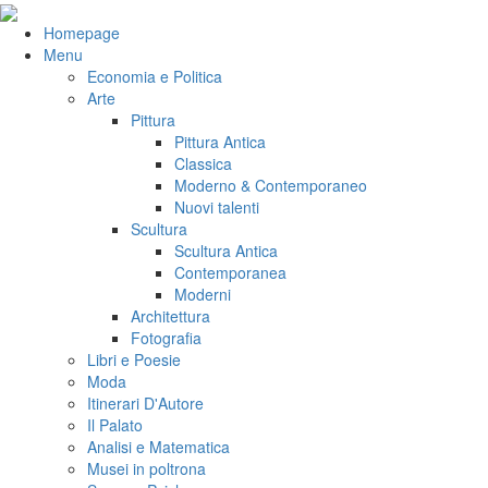
Salta
al
VeniVidiVici
Homepage
contenuto
Menu
Economia e Politica
Arte
Pittura
Pittura Antica
Classica
Moderno & Contemporaneo
Nuovi talenti
Scultura
Scultura Antica
Contemporanea
Moderni
Architettura
Fotografia
Libri e Poesie
Moda
Itinerari D'Autore
Il Palato
Analisi e Matematica
Musei in poltrona