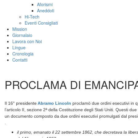
Aforismi
Aneddoti
Hi-Tech
Eventi Consigliati
Mission
Giornalaio
Lavora con Noi
Lingue
Cronologia
Contatti
PROCLAMA DI EMANCIP
Il 16° presidente
Abramo Lincoln
proclamò due ordini esecutivi in 
l’articolo II, sezione 2ª della Costituzione degli Stati Uniti.
Questi due 
un documento composto da due ordini esecutivi promulgati dal preside
.
il primo, emanato il 22 settembre 1862, che decretava la liberazi