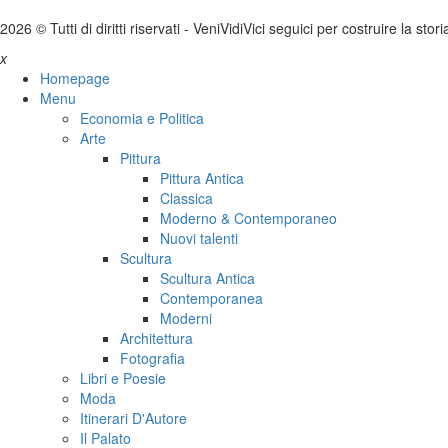
2026 © Tutti di diritti riservati -
V
eni
V
idi
V
ici seguici per costruire la stor
x
Homepage
Menu
Economia e Politica
Arte
Pittura
Pittura Antica
Classica
Moderno & Contemporaneo
Nuovi talenti
Scultura
Scultura Antica
Contemporanea
Moderni
Architettura
Fotografia
Libri e Poesie
Moda
Itinerari D'Autore
Il Palato