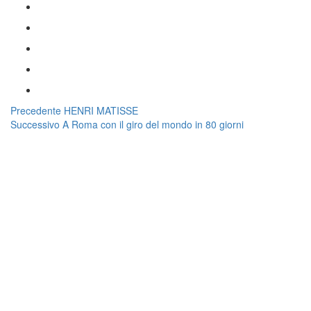
Navigazione
Articolo
Precedente
HENRI MATISSE
Articolo
precedente:
Successivo
A Roma con il giro del mondo in 80 giorni
articoli
successivo: