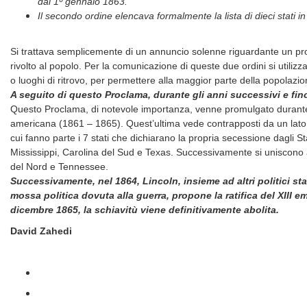
dal 1º gennaio 1863.
Il secondo ordine elencava formalmente la lista di dieci stati 
Si trattava semplicemente di un annuncio solenne riguardante un pr
rivolto al popolo. Per la comunicazione di queste due ordini si utilizz
o luoghi di ritrovo, per permettere alla maggior parte della popolazi
A seguito di questo Proclama, durante gli anni successivi e fino
Questo Proclama, di notevole importanza, venne promulgato durante 
americana (1861 – 1865).
Quest’ultima vede contrapposti da un lato gl
cui fanno parte i 7 stati che dichiarano la propria secessione dagli S
Mississippi, Carolina del Sud e Texas. Successivamente si uniscono al
del Nord e Tennessee.
Successivamente, nel 1864, Lincoln, insieme ad altri politici st
mossa politica dovuta alla guerra, propone la ratifica del XIII 
dicembre 1865, la schiavitù viene definitivamente abolita.
David Zahedi