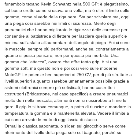
funambolo texano Kevin Schwantz nella 500 GP: è piegatissimo,
col busto eretto come si usava una volta, ma è oltre il limite delle
gomme, come si vede dalla riga nera. Sta per scivolare ma, oggi,
una piega così sarebbe nei limiti di sicurezza. Merito degli
pneumatici che hanno migliorato le rigidezze delle carcasse per
consentire al battistrada di flettere per lasciare quella superficie
minima sull’asfalto all’aumentare dell’angolo di piega. Poi ci sono
le mescole, sempre più performanti, anche se, contrariamente a
quanto si possa pensare, non per questo più morbide. Una
gomma che “attacca”, ovvero che offre tanto grip, è sì una
gomma soft, ma questo non è poi così vero sulle moderne
MotoGP. Le potenze ben superiori ai 250 CV, per di più sfruttate a
livelli superiori a quanto sarebbe umanamente possibile grazie a
sistemi elettronici sempre più sofisticati, hanno costretto i
costruttori (Bridgestone, nel caso specifico) a creare pneumatici
molto duri nella mescola, altrimenti non si riuscirebbe a finire le
gare. Il grip lo si trova comunque, a patto di riuscire a mandare in
temperatura la gomma e a mantenerla elevata. Vedere il limite a
cui sono arrivate le moto di oggi lascia di stucco.
Ormai la classica saponetta, o slider, sul ginocchio serve come
riferimento del livello della piega solo sul bagnato, perché su