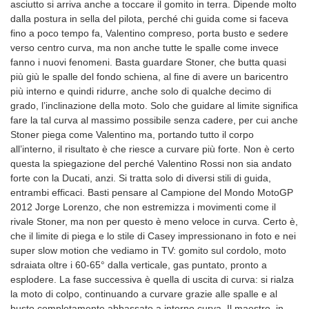
asciutto si arriva anche a toccare il gomito in terra. Dipende molto
dalla postura in sella del pilota, perché chi guida come si faceva
fino a poco tempo fa, Valentino compreso, porta busto e sedere
verso centro curva, ma non anche tutte le spalle come invece
fanno i nuovi fenomeni. Basta guardare Stoner, che butta quasi
più giù le spalle del fondo schiena, al fine di avere un baricentro
più interno e quindi ridurre, anche solo di qualche decimo di
grado, l’inclinazione della moto. Solo che guidare al limite significa
fare la tal curva al massimo possibile senza cadere, per cui anche
Stoner piega come Valentino ma, portando tutto il corpo
all’interno, il risultato è che riesce a curvare più forte. Non è certo
questa la spiegazione del perché Valentino Rossi non sia andato
forte con la Ducati, anzi. Si tratta solo di diversi stili di guida,
entrambi efficaci. Basti pensare al Campione del Mondo MotoGP
2012 Jorge Lorenzo, che non estremizza i movimenti come il
rivale Stoner, ma non per questo è meno veloce in curva. Certo è,
che il limite di piega e lo stile di Casey impressionano in foto e nei
super slow motion che vediamo in TV: gomito sul cordolo, moto
sdraiata oltre i 60-65° dalla verticale, gas puntato, pronto a
esplodere. La fase successiva è quella di uscita di curva: si rialza
la moto di colpo, continuando a curvare grazie alle spalle e al
busto completamente abbassato a interno curva. Il maestro, in