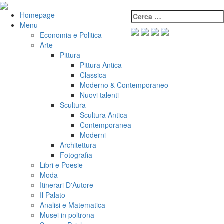
Salta
al
Cerca:
VeniVidiVici
Homepage
contenuto
Menu
Economia e Politica
Arte
Pittura
Pittura Antica
Classica
Moderno & Contemporaneo
Nuovi talenti
Scultura
Scultura Antica
Contemporanea
Moderni
Architettura
Fotografia
Libri e Poesie
Moda
Itinerari D'Autore
Il Palato
Analisi e Matematica
Musei in poltrona