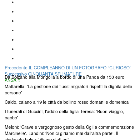
Navigazione
Articolo
Precedente
IL COMPLEANNO DI UN FOTOGRAFO “CURIOSO”
Articolo
precedente:
Successivo
CINQUANTA SFUMATURE
articoli
Da Bolzano alla Mongolia a bordo di una Panda da 150 euro
successivo:
ANSA.it
Mattarella: 'La gestione dei flussi migratori rispetti la dignità delle
persone'
Caldo, calano a 19 le città da bollino rosso domani e domenica
I funerali di Guccini, l'addio della figlia Teresa: 'Buon viaggio,
babbo'
Meloni: 'Grave e vergognoso gesto della Cgil a commemorazione
Marcinelle'. Landini: 'Non ci giriamo mai dall'altra parte'. Il
sindacato belga: 'Siamo stati noi'