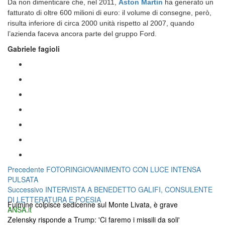
Da non dimenticare che, nel 2011,
Aston Martin
ha generato un
fatturato di oltre 600 milioni di euro: il volume di consegne, però,
risulta inferiore di circa 2000 unità rispetto al 2007, quando
l’azienda faceva ancora parte del gruppo Ford.
Gabriele fagioli
Navigazione
Articolo
Precedente
FOTORINGIOVANIMENTO CON LUCE INTENSA
precedente:
PULSATA
articoli
Articolo
Successivo
INTERVISTA A BENEDETTO GALIFI, CONSULENTE
successivo:
DI LETTERATURA E POESIA
Fulmine colpisce sedicenne sul Monte Livata, è grave
ANSA.it
Zelensky risponde a Trump: 'Ci faremo i missili da soli'