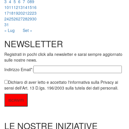
3
4
5
6
7
08
9
10
11
12
13
14
15
16
17
18
19
20
21
22
23
24
25
26
27
28
29
30
31
« Lug
Set »
NEWSLETTER
Registrati in pochi click alla newsletter e sarai sempre aggiornato
sulle nostre news.
Indirizzo Email*:
Dichiaro di aver letto e accettato l'informativa sulla Privacy ai
sensi dell'Art. 13 D.lgs. 196/2003 sulla tutela dei dati personali.
LE NOSTRE INIZIATIVE