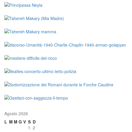
Agosto 2026
L
M
M
G
V
S
D
1
2