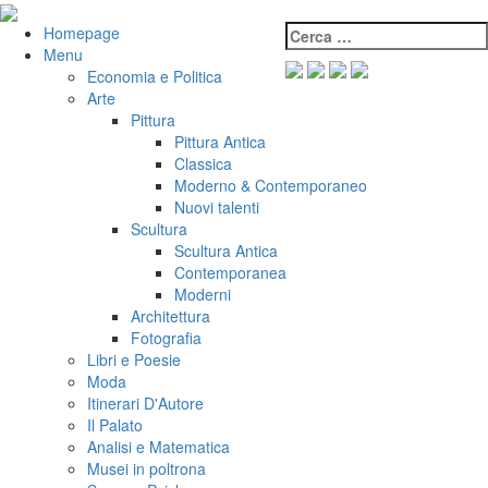
Salta
al
Cerca:
VeniVidiVici
Homepage
contenuto
Menu
Economia e Politica
Arte
Pittura
Pittura Antica
Classica
Moderno & Contemporaneo
Nuovi talenti
Scultura
Scultura Antica
Contemporanea
Moderni
Architettura
Fotografia
Libri e Poesie
Moda
Itinerari D'Autore
Il Palato
Analisi e Matematica
Musei in poltrona