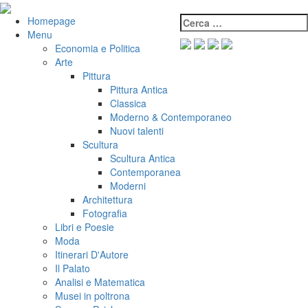
Salta
al
Cerca:
VeniVidiVici
Homepage
contenuto
Menu
Economia e Politica
Arte
Pittura
Pittura Antica
Classica
Moderno & Contemporaneo
Nuovi talenti
Scultura
Scultura Antica
Contemporanea
Moderni
Architettura
Fotografia
Libri e Poesie
Moda
Itinerari D'Autore
Il Palato
Analisi e Matematica
Musei in poltrona