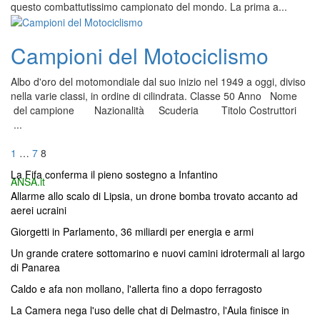
questo combattutissimo campionato del mondo. La prima a...
Campioni del Motociclismo
Albo d'oro del motomondiale dal suo inizio nel 1949 a oggi, diviso
nella varie classi, in ordine di cilindrata. Classe 50 Anno Nome
del campione Nazionalità Scuderia Titolo Costruttori
...
Navigazione
Pagina
Pagina
Pagina
1
…
7
8
articoli
La Fifa conferma il pieno sostegno a Infantino
ANSA.it
Allarme allo scalo di Lipsia, un drone bomba trovato accanto ad
aerei ucraini
Giorgetti in Parlamento, 36 miliardi per energia e armi
Un grande cratere sottomarino e nuovi camini idrotermali al largo
di Panarea
Caldo e afa non mollano, l'allerta fino a dopo ferragosto
La Camera nega l'uso delle chat di Delmastro, l'Aula finisce in