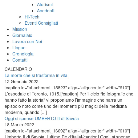
Aforismi
Aneddoti
Hi-Tech
Eventi Consigliati
Mission
Giornalaio
Lavora con Noi
Lingue
Cronologia
Contatti
CALENDARIO
La morte che si trasforma in vita
12 Gennaio 2022
[caption id="attachment_15823" align="aligncenter" width="610"]
L'ospedale di Toronto, 1915.[/caption] Per il ciclo “le fotografie che
hanno fatto la storia” vi proponiamo l’immagine che narra un
episodio noto come uno dei momenti più magici della medicina
moderna, quando [...]
Oggi si spense UMBERTO II di Savoia
18 Marzo 2022
[caption id="attachment_16692" align="aligncenter" width="610"]
Umberto II di Savoia, l'ultimo Re d'Italia[/caption] Oggi, si spense