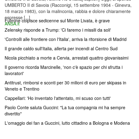
UMBERTO II di Savoia (Racconigi, 15 settembre 1904 - Ginevra,
18 marzo 1983), con la malinconia, rabbia e dolore chiaramente
espresse [...]
Fulmine colpisce sedicenne sul Monte Livata, è grave
ANSA.it
Zelensky risponde a Trump: 'Ci faremo i missili da soli'
'Controlli alle frontiere con l'Italia', arriva la ritorsione di Madrid
Il grande caldo sull'Italia, allerta per incendi al Centro Sud
Nicola picchiato a morte a Cervia, arrestati quattro giovanissimi
Il governo ricorda Marcinelle, 'non c'è spazio per chi sfrutta i
lavoratori'
Antitrust, rimborsi e sconti per 30 milioni di euro per skipass in
Veneto e Trentino
Cappellari: 'Ho inventato l'attentato, mi scuso con tutti'
Paolo Conte saluta Guccini: "La tua compagnia mi ha sempre
divertito"
L'omaggio dei fan a Guccini, lutto cittadino a Bologna e Modena