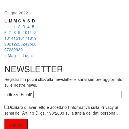
Giugno 2022
L
M
M
G
V
S
D
1
2
3
4
5
6
7
8
9
10
11
12
13
14
15
16
17
18
19
20
21
22
23
24
25
26
27
28
29
30
« Mag
Lug »
NEWSLETTER
Registrati in pochi click alla newsletter e sarai sempre aggiornato
sulle nostre news.
Indirizzo Email*:
Dichiaro di aver letto e accettato l'informativa sulla Privacy ai
sensi dell'Art. 13 D.lgs. 196/2003 sulla tutela dei dati personali.