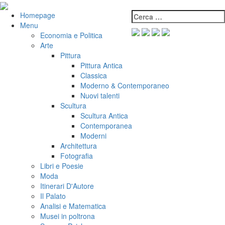
Salta
al
Cerca:
VeniVidiVici
Homepage
contenuto
Menu
Economia e Politica
Arte
Pittura
Pittura Antica
Classica
Moderno & Contemporaneo
Nuovi talenti
Scultura
Scultura Antica
Contemporanea
Moderni
Architettura
Fotografia
Libri e Poesie
Moda
Itinerari D'Autore
Il Palato
Analisi e Matematica
Musei in poltrona