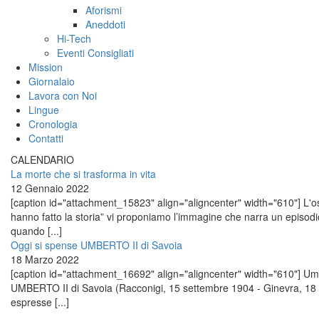
Aforismi
Aneddoti
Hi-Tech
Eventi Consigliati
Mission
Giornalaio
Lavora con Noi
Lingue
Cronologia
Contatti
CALENDARIO
La morte che si trasforma in vita
12 Gennaio 2022
[caption id="attachment_15823" align="aligncenter" width="610"] L'osp
hanno fatto la storia” vi proponiamo l’immagine che narra un episo
quando [...]
Oggi si spense UMBERTO II di Savoia
18 Marzo 2022
[caption id="attachment_16692" align="aligncenter" width="610"] Umber
UMBERTO II di Savoia (Racconigi, 15 settembre 1904 - Ginevra, 18 
espresse [...]