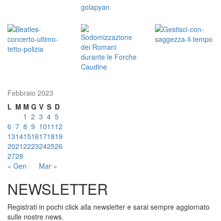
Febbraio 2023
L
M
M
G
V
S
D
1
2
3
4
5
6
7
8
9
10
11
12
13
14
15
16
17
18
19
20
21
22
23
24
25
26
27
28
« Gen
Mar »
NEWSLETTER
Registrati in pochi click alla newsletter e sarai sempre aggiornato
sulle nostre news.