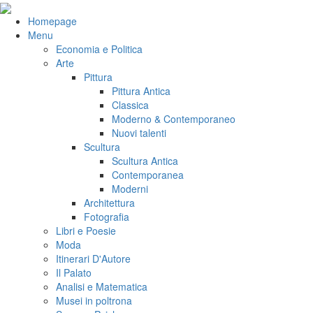
Salta
al
VeniVidiVici
Homepage
contenuto
Menu
Economia e Politica
Arte
Pittura
Pittura Antica
Classica
Moderno & Contemporaneo
Nuovi talenti
Scultura
Scultura Antica
Contemporanea
Moderni
Architettura
Fotografia
Libri e Poesie
Moda
Itinerari D'Autore
Il Palato
Analisi e Matematica
Musei in poltrona