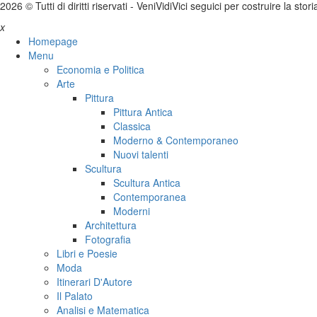
2026 © Tutti di diritti riservati -
V
eni
V
idi
V
ici seguici per costruire la stor
x
Homepage
Menu
Economia e Politica
Arte
Pittura
Pittura Antica
Classica
Moderno & Contemporaneo
Nuovi talenti
Scultura
Scultura Antica
Contemporanea
Moderni
Architettura
Fotografia
Libri e Poesie
Moda
Itinerari D'Autore
Il Palato
Analisi e Matematica