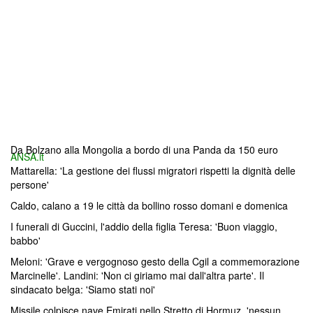
Da Bolzano alla Mongolia a bordo di una Panda da 150 euro
ANSA.it
Mattarella: 'La gestione dei flussi migratori rispetti la dignità delle
persone'
Caldo, calano a 19 le città da bollino rosso domani e domenica
I funerali di Guccini, l'addio della figlia Teresa: 'Buon viaggio,
babbo'
Meloni: 'Grave e vergognoso gesto della Cgil a commemorazione
Marcinelle'. Landini: 'Non ci giriamo mai dall'altra parte'. Il
sindacato belga: 'Siamo stati noi'
Missile colpisce nave Emirati nello Stretto di Hormuz, 'nessun