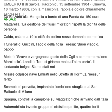
UMBERTO II di Savoia (Racconigi, 15 settembre 1904 - Ginevra,
18 marzo 1983), con la malinconia, rabbia e dolore chiaramente
espresse [...]
Da Bolzano alla Mongolia a bordo di una Panda da 150 euro
ANSA.it
Mattarella: 'La gestione dei flussi migratori rispetti la dignità delle
persone'
Caldo, calano a 19 le città da bollino rosso domani e domenica
I funerali di Guccini, l'addio della figlia Teresa: 'Buon viaggio,
babbo'
Meloni: 'Grave e vergognoso gesto della Cgil a commemorazione
Marcinelle'. Landini: 'Non ci giriamo mai dall'altra parte'. Il
sindacato belga: 'Siamo stati noi'
Missile colpisce nave Emirati nello Stretto di Hormuz, 'nessun
ferito'
Scambio di provetta, impiantato l'embrione sbagliato al San
Raffaele di Milano
Spagna, controlli a campione sui viaggiatori che arrivano dall'Italia
Automobilista investe gruppo di ciclisti dopo lite, quattro feriti