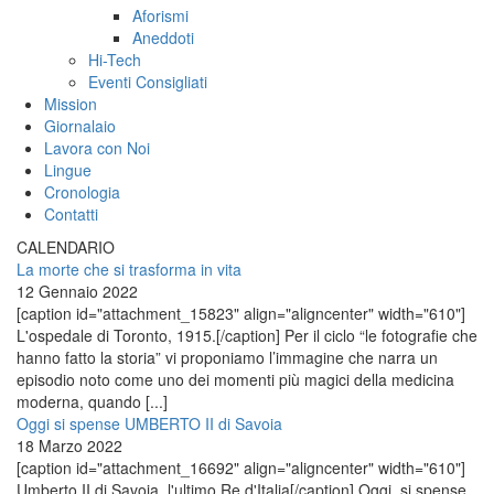
Aforismi
Aneddoti
Hi-Tech
Eventi Consigliati
Mission
Giornalaio
Lavora con Noi
Lingue
Cronologia
Contatti
CALENDARIO
La morte che si trasforma in vita
12 Gennaio 2022
[caption id="attachment_15823" align="aligncenter" width="610"]
L'ospedale di Toronto, 1915.[/caption] Per il ciclo “le fotografie che
hanno fatto la storia” vi proponiamo l’immagine che narra un
episodio noto come uno dei momenti più magici della medicina
moderna, quando [...]
Oggi si spense UMBERTO II di Savoia
18 Marzo 2022
[caption id="attachment_16692" align="aligncenter" width="610"]
Umberto II di Savoia, l'ultimo Re d'Italia[/caption] Oggi, si spense