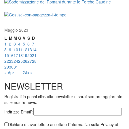
Maggio 2023
L
M
M
G
V
S
D
1
2
3
4
5
6
7
8
9
10
11
12
13
14
15
16
17
18
19
20
21
22
23
24
25
26
27
28
29
30
31
« Apr
Giu »
NEWSLETTER
Registrati in pochi click alla newsletter e sarai sempre aggiornato
sulle nostre news.
Indirizzo Email*:
Dichiaro di aver letto e accettato l'informativa sulla Privacy ai