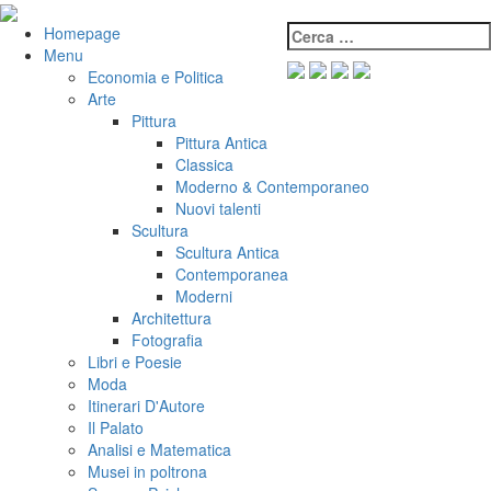
Salta
al
Cerca:
VeniVidiVici
Homepage
contenuto
Menu
Economia e Politica
Arte
Pittura
Pittura Antica
Classica
Moderno & Contemporaneo
Nuovi talenti
Scultura
Scultura Antica
Contemporanea
Moderni
Architettura
Fotografia
Libri e Poesie
Moda
Itinerari D'Autore
Il Palato
Analisi e Matematica
Musei in poltrona