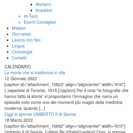
Aforismi
Aneddoti
Hi-Tech
Eventi Consigliati
Mission
Giornalaio
Lavora con Noi
Lingue
Cronologia
Contatti
CALENDARIO
La morte che si trasforma in vita
12 Gennaio 2022
[caption id="attachment_15823" align="aligncenter" width="610"]
L'ospedale di Toronto, 1915.[/caption] Per il ciclo “le fotografie che
hanno fatto la storia” vi proponiamo l’immagine che narra un
episodio noto come uno dei momenti più magici della medicina
moderna, quando [...]
Oggi si spense UMBERTO II di Savoia
18 Marzo 2022
[caption id="attachment_16692" align="aligncenter" width="610"]
Umberto II di Savoia, l'ultimo Re d'Italia[/caption] Oggi, si spense