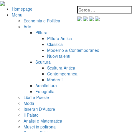
Salta
al
Cerca:
VeniVidiVici
Homepage
contenuto
Menu
Economia e Politica
Arte
Pittura
Pittura Antica
Classica
Moderno & Contemporaneo
Nuovi talenti
Scultura
Scultura Antica
Contemporanea
Moderni
Architettura
Fotografia
Libri e Poesie
Moda
Itinerari D'Autore
Il Palato
Analisi e Matematica
Musei in poltrona