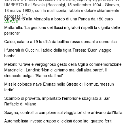
UMBERTO II di Savoia (Racconigi, 15 settembre 1904 - Ginevra,
18 marzo 1983), con la malinconia, rabbia e dolore chiaramente
espresse [...]
Da Bolzano alla Mongolia a bordo di una Panda da 150 euro
ANSA.it
Mattarella: 'La gestione dei flussi migratori rispetti la dignità delle
persone'
Caldo, calano a 19 le città da bollino rosso domani e domenica
I funerali di Guccini, l'addio della figlia Teresa: 'Buon viaggio,
babbo'
Meloni: 'Grave e vergognoso gesto della Cgil a commemorazione
Marcinelle'. Landini: 'Non ci giriamo mai dall'altra parte'. Il
sindacato belga: 'Siamo stati noi'
Missile colpisce nave Emirati nello Stretto di Hormuz, 'nessun
ferito'
Scambio di provetta, impiantato l'embrione sbagliato al San
Raffaele di Milano
Spagna, controlli a campione sui viaggiatori che arrivano dall'Italia
Automobilista investe gruppo di ciclisti dopo lite, quattro feriti