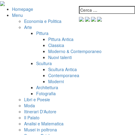
Salta
al
Cerca:
VeniVidiVici
Homepage
contenuto
Menu
Economia e Politica
Arte
Pittura
Pittura Antica
Classica
Moderno & Contemporaneo
Nuovi talenti
Scultura
Scultura Antica
Contemporanea
Moderni
Architettura
Fotografia
Libri e Poesie
Moda
Itinerari D'Autore
Il Palato
Analisi e Matematica
Musei in poltrona