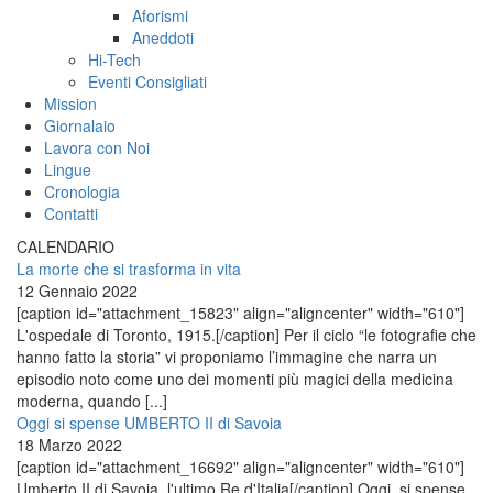
Aforismi
Aneddoti
Hi-Tech
Eventi Consigliati
Mission
Giornalaio
Lavora con Noi
Lingue
Cronologia
Contatti
CALENDARIO
La morte che si trasforma in vita
12 Gennaio 2022
[caption id="attachment_15823" align="aligncenter" width="610"]
L'ospedale di Toronto, 1915.[/caption] Per il ciclo “le fotografie che
hanno fatto la storia” vi proponiamo l’immagine che narra un
episodio noto come uno dei momenti più magici della medicina
moderna, quando [...]
Oggi si spense UMBERTO II di Savoia
18 Marzo 2022
[caption id="attachment_16692" align="aligncenter" width="610"]
Umberto II di Savoia, l'ultimo Re d'Italia[/caption] Oggi, si spense