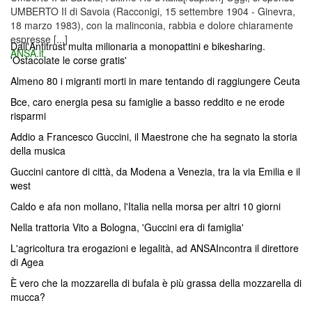
UMBERTO II di Savoia (Racconigi, 15 settembre 1904 - Ginevra,
18 marzo 1983), con la malinconia, rabbia e dolore chiaramente
espresse [...]
Dall'Antitrust multa milionaria a monopattini e bikesharing.
ANSA.it
'Ostacolate le corse gratis'
Almeno 80 i migranti morti in mare tentando di raggiungere Ceuta
Bce, caro energia pesa su famiglie a basso reddito e ne erode
risparmi
Addio a Francesco Guccini, il Maestrone che ha segnato la storia
della musica
Guccini cantore di città, da Modena a Venezia, tra la via Emilia e il
west
Caldo e afa non mollano, l'Italia nella morsa per altri 10 giorni
Nella trattoria Vito a Bologna, 'Guccini era di famiglia'
L'agricoltura tra erogazioni e legalità, ad ANSAIncontra il direttore
di Agea
È vero che la mozzarella di bufala è più grassa della mozzarella di
mucca?