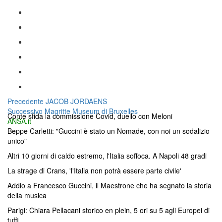
Navigazione
Articolo
Precedente
JACOB JORDAENS
Articolo
precedente:
Successivo
Magritte Museum di Bruxelles
articoli
Conte sfida la commissione Covid, duello con Meloni
successivo:
ANSA.it
Beppe Carletti: "Guccini è stato un Nomade, con noi un sodalizio
unico"
Altri 10 giorni di caldo estremo, l'Italia soffoca. A Napoli 48 gradi
La strage di Crans, 'l'Italia non potrà essere parte civile'
Addio a Francesco Guccini, il Maestrone che ha segnato la storia
della musica
Parigi: Chiara Pellacani storico en plein, 5 ori su 5 agli Europei di
tuffi