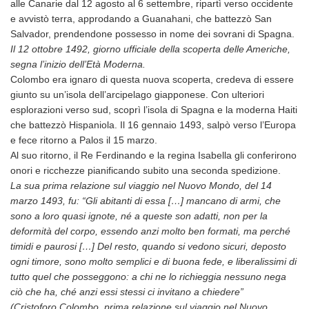
alle Canarie dal 12 agosto al 6 settembre, ripartì verso occidente
e avvistò terra, approdando a Guanahani, che battezzò San
Salvador, prendendone possesso in nome dei sovrani di Spagna.
Il 12 ottobre 1492, giorno ufficiale della scoperta delle Americhe,
segna l’inizio dell’Età Moderna.
Colombo era ignaro di questa nuova scoperta, credeva di essere
giunto su un’isola dell’arcipelago giapponese. Con ulteriori
esplorazioni verso sud, scoprì l’isola di Spagna e la moderna Haiti
che battezzò Hispaniola. Il 16 gennaio 1493, salpò verso l’Europa
e fece ritorno a Palos il 15 marzo.
Al suo ritorno, il Re Ferdinando e la regina Isabella gli conferirono
onori e ricchezze pianificando subito una seconda spedizione.
La sua prima relazione sul viaggio nel Nuovo Mondo, del 14
marzo 1493, fu: “
Gli abitanti di essa […] mancano di armi, che
sono a loro quasi ignote, né a queste son adatti, non per la
deformità del corpo, essendo anzi molto ben formati, ma perché
timidi e paurosi […] Del resto, quando si vedono sicuri, deposto
ogni timore, sono molto semplici e di buona fede, e liberalissimi di
tutto quel che posseggono: a chi ne lo richieggia nessuno nega
ciò che ha, ché anzi essi stessi ci invitano a chiedere”
(Cristoforo Colombo, prima relazione sul viaggio nel Nuovo