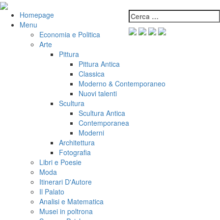
Salta
al
Cerca:
VeniVidiVici
Homepage
contenuto
Menu
Economia e Politica
Arte
Pittura
Pittura Antica
Classica
Moderno & Contemporaneo
Nuovi talenti
Scultura
Scultura Antica
Contemporanea
Moderni
Architettura
Fotografia
Libri e Poesie
Moda
Itinerari D'Autore
Il Palato
Analisi e Matematica
Musei in poltrona