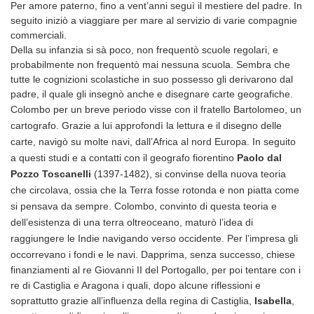
Per amore paterno, fino a vent’anni seguì il mestiere del padre. In
seguito iniziò a viaggiare per mare al servizio di varie compagnie
commerciali.
Della su infanzia si sà poco, non frequentò scuole regolari, e
probabilmente non frequentò mai nessuna scuola. Sembra che
tutte le cognizioni scolastiche in suo possesso gli derivarono dal
padre, il quale gli insegnò anche e disegnare carte geografiche.
Colombo per un breve periodo visse con il fratello Bartolomeo, un
cartografo. Grazie a lui approfondì la lettura e il disegno delle
carte, navigò su molte navi, dall’Africa al nord Europa. In seguito
a questi studi e a contatti con il geografo fiorentino
Paolo dal
Pozzo Toscanelli
(1397-1482), si convinse della nuova teoria
che circolava, ossia che la Terra fosse rotonda e non piatta come
si pensava da sempre.
Colombo, convinto di questa teoria e
dell’esistenza di una terra oltreoceano,
maturò l’idea di
raggiungere le Indie navigando verso occidente. Per l’impresa gli
occorrevano i fondi e le navi. D
apprima, senza successo, chiese
finanziamenti al re Giovanni II del Portogallo, per poi tentare con i
re di Castiglia e Aragona i quali, dopo alcune riflessioni e
soprattutto grazie all’influenza della regina di Castiglia,
Isabella
,