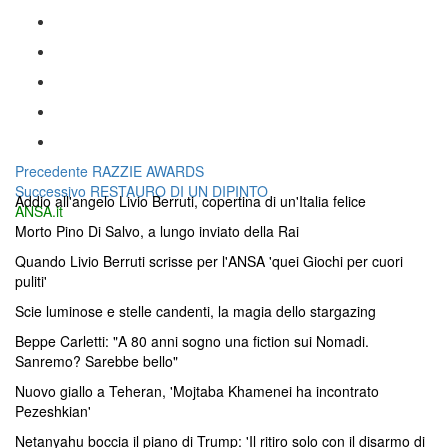
Navigazione
Articolo
Precedente
RAZZIE AWARDS
Articolo
precedente:
Successivo
RESTAURO DI UN DIPINTO
articoli
Addio all'angelo Livio Berruti, copertina di un'Italia felice
successivo:
ANSA.it
Morto Pino Di Salvo, a lungo inviato della Rai
Quando Livio Berruti scrisse per l'ANSA 'quei Giochi per cuori
puliti'
Scie luminose e stelle candenti, la magia dello stargazing
Beppe Carletti: "A 80 anni sogno una fiction sui Nomadi.
Sanremo? Sarebbe bello"
Nuovo giallo a Teheran, 'Mojtaba Khamenei ha incontrato
Pezeshkian'
Netanyahu boccia il piano di Trump: 'Il ritiro solo con il disarmo di