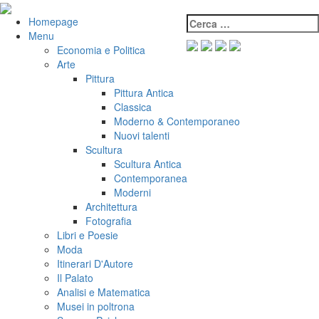
Salta
al
Cerca:
VeniVidiVici
Homepage
contenuto
Menu
Economia e Politica
Arte
Pittura
Pittura Antica
Classica
Moderno & Contemporaneo
Nuovi talenti
Scultura
Scultura Antica
Contemporanea
Moderni
Architettura
Fotografia
Libri e Poesie
Moda
Itinerari D'Autore
Il Palato
Analisi e Matematica
Musei in poltrona