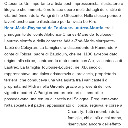
Ottocento. Un importante artista post-impressionista, illustratore e
litografo che immortalò nelle sue opere molti dettagli dello stile di
vita bohémien della Parigi di fine Ottocento. Nello stesso periodo
lavorò anche come illustratore per la rivista Le Rire.
Henri-Marie-Raymond de Toulouse-Lautrec-Montfa
era il
primogenito del conte Alphonse-Charles-Marie de Toulouse-
Lautrec-Montfa e della contessa Adèle-Zoë-Marie-Marquette-
Tapié de Céleyran. La famiglia era discendente di Raimondo V
conte di Tolosa, padre di Baudouin, che nel 1196 avrebbe dato
origine alla stirpe, contraendo matrimonio con Alix, viscontessa di
Lautrec. La famiglia Toulouse-Loutrec, nel XIX secolo,
rappresentava una
tipica aristocrazia di provincia, proprietaria
terriera, che conduceva una vita agiata tra i vari castelli di
proprietà nel Midi e nella Gironde grazie ai proventi dei loro
vigneti e poderi. A Parigi erano proprietari di immobili e
possedevano una tenuta di caccia nel Sologne. Frequentavano
l’alta società e il padre, appassionato di ippica, seguiva le corse a
Chantilly.
Tutti i membri della
famiglia, chi di più e chi meno,
risentivano ancora dell’effetto