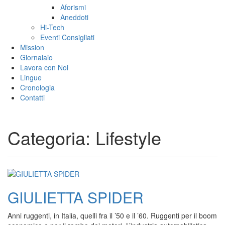
Aforismi
Aneddoti
Hi-Tech
Eventi Consigliati
Mission
Giornalaio
Lavora con Noi
Lingue
Cronologia
Contatti
Categoria:
Lifestyle
GIULIETTA SPIDER
Anni ruggenti, in Italia, quelli fra il ’50 e il ’60. Ruggenti per il boom