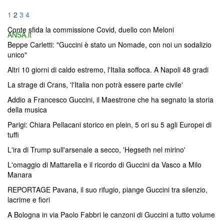
Navigazione
Pagina
Pagina
Pagina
Pagina
1
2
3
4
articoli
Conte sfida la commissione Covid, duello con Meloni
ANSA.it
Beppe Carletti: "Guccini è stato un Nomade, con noi un sodalizio
unico"
Altri 10 giorni di caldo estremo, l'Italia soffoca. A Napoli 48 gradi
La strage di Crans, 'l'Italia non potrà essere parte civile'
Addio a Francesco Guccini, il Maestrone che ha segnato la storia
della musica
Parigi: Chiara Pellacani storico en plein, 5 ori su 5 agli Europei di
tuffi
L'ira di Trump sull'arsenale a secco, 'Hegseth nel mirino'
L'omaggio di Mattarella e il ricordo di Guccini da Vasco a Milo
Manara
REPORTAGE Pavana, il suo rifugio, piange Guccini tra silenzio,
lacrime e fiori
A Bologna in via Paolo Fabbri le canzoni di Guccini a tutto volume