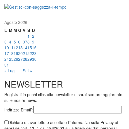
Agosto 2026
L
M
M
G
V
S
D
1
2
3
4
5
6
07
8
9
10
11
12
13
14
15
16
17
18
19
20
21
22
23
24
25
26
27
28
29
30
31
« Lug
Set »
NEWSLETTER
Registrati in pochi click alla newsletter e sarai sempre aggiornato
sulle nostre news.
Indirizzo Email*:
Dichiaro di aver letto e accettato l'informativa sulla Privacy ai
sensi dell'Art. 13 D.lgs. 196/2003 sulla tutela dei dati personali.