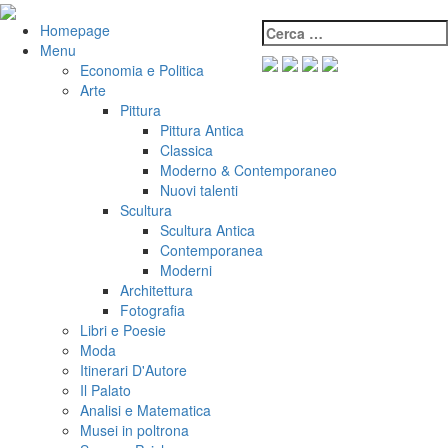
Salta
al
Cerca:
VeniVidiVici
Homepage
contenuto
Menu
Economia e Politica
Arte
Pittura
Pittura Antica
Classica
Moderno & Contemporaneo
Nuovi talenti
Scultura
Scultura Antica
Contemporanea
Moderni
Architettura
Fotografia
Libri e Poesie
Moda
Itinerari D'Autore
Il Palato
Analisi e Matematica
Musei in poltrona