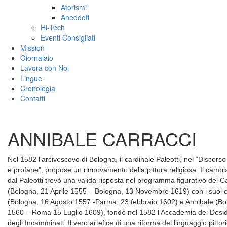
Aforismi
Aneddoti
Hi-Tech
Eventi Consigliati
Mission
Giornalaio
Lavora con Noi
Lingue
Cronologia
Contatti
ANNIBALE CARRACCI
Nel 1582 l’arcivescovo di Bologna, il cardinale Paleotti, nel “Discors
e profane”, propose un rinnovamento della pittura religiosa. Il cam
dal Paleotti trovò una valida risposta nel programma figurativo dei C
(Bologna, 21 Aprile 1555 – Bologna, 13 Novembre 1619) con i suoi c
(Bologna, 16 Agosto 1557 -Parma, 23 febbraio 1602) e Annibale (
1560 – Roma 15 Luglio 1609), fondò nel 1582 l’Accademia dei Deside
degli Incamminati. Il vero artefice di una riforma del linguaggio pittor