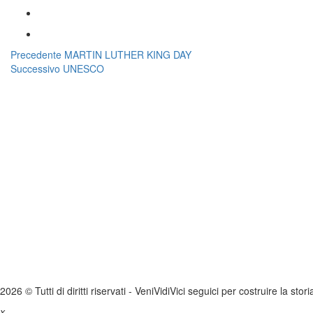
Navigazione
Articolo
Precedente
MARTIN LUTHER KING DAY
Articolo
precedente:
Successivo
UNESCO
articoli
successivo:
2026 © Tutti di diritti riservati -
V
eni
V
idi
V
ici seguici per costruire la stor
x