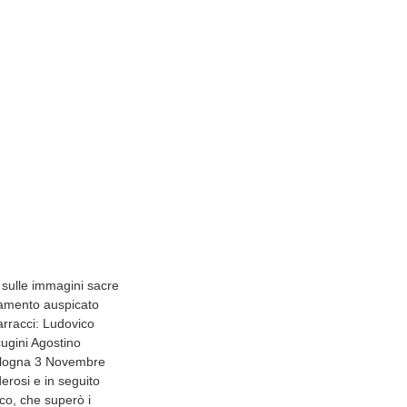
o sulle immagini sacre
biamento auspicato
arracci: Ludovico
ugini Agostino
Bologna 3 Novembre
rosi e in seguito
ico, che superò i