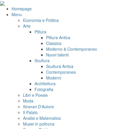
Salta
al
VeniVidiVici
Homepage
contenuto
Menu
Economia e Politica
Arte
Pittura
Pittura Antica
Classica
Moderno & Contemporaneo
Nuovi talenti
Scultura
Scultura Antica
Contemporanea
Moderni
Architettura
Fotografia
Libri e Poesie
Moda
Itinerari D'Autore
Il Palato
Analisi e Matematica
Musei in poltrona