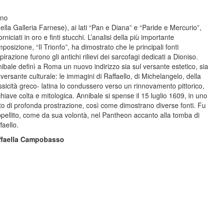
ono
ella Galleria Farnese), ai lati “Pan e Diana” e “Paride e Mercurio”,
orniciati in oro e finti stucchi. L’analisi della più importante
posizione, “Il Trionfo”, ha dimostrato che le principali fonti
spirazione furono gli antichi rilievi dei sarcofagi dedicati a Dioniso.
ibale definì a Roma un nuovo indirizzo sia sul versante estetico, sia
 versante culturale: le immagini di Raffaello, di Michelangelo, della
ssicità greco- latina lo condussero verso un rinnovamento pittorico,
chiave colta e mitologica. Annibale si spense il 15 luglio 1609, in uno
to di profonda prostrazione, così come dimostrano diverse fonti. Fu
pellito, come da sua volontà, nel Pantheon accanto alla tomba di
faello.
ffaella Campobasso