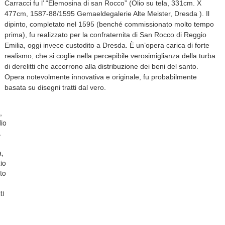
Carracci fu l’ “Elemosina di san Rocco” (Olio su tela, 331cm. X
477cm, 1587-88/1595 Gemaeldegalerie Alte Meister, Dresda ). Il
dipinto, completato nel 1595 (benché commissionato molto tempo
prima), fu realizzato per la confraternita di San Rocco di Reggio
Emilia, oggi invece custodito a Dresda. È un’opera carica di forte
realismo, che si coglie nella percepibile verosimiglianza della turba
di derelitti che accorrono alla distribuzione dei beni del santo.
Opera notevolmente innovativa e originale, fu probabilmente
basata su disegni tratti dal vero.
,
dio
.
a,
zio
to
ti