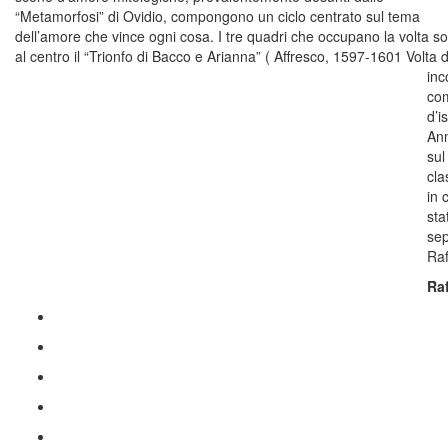
“Metamorfosi” di Ovidio, compongono un ciclo centrato sul tema
dell’amore che vince ogni cosa. I tre quadri che occupano la volta s
al centro il “Trionfo di Bacco e Arianna” ( Affresco, 1597-1601 Volta d
inc
com
d’i
Ann
sul
cla
in 
sta
sep
Raf
Ra