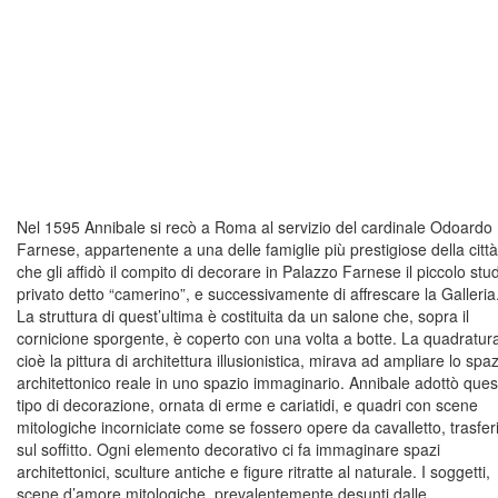
Nel 1595 Annibale si recò a Roma al servizio del cardinale Odoardo
Farnese, appartenente a una delle famiglie più prestigiose della città
che gli affidò il compito di decorare in Palazzo Farnese il piccolo stu
privato detto “camerino”, e successivamente di affrescare la Galleria
La struttura di quest’ultima è costituita da un salone che, sopra il
cornicione sporgente, è coperto con una volta a botte. La quadratur
cioè la pittura di architettura illusionistica, mirava ad ampliare lo spa
architettonico reale in uno spazio immaginario. Annibale adottò ques
tipo di decorazione, ornata di erme e cariatidi, e quadri con scene
mitologiche incorniciate come se fossero opere da cavalletto, trasferi
sul soffitto. Ogni elemento decorativo ci fa immaginare spazi
architettonici, sculture antiche e figure ritratte al naturale. I soggetti,
scene d’amore mitologiche, prevalentemente desunti dalle