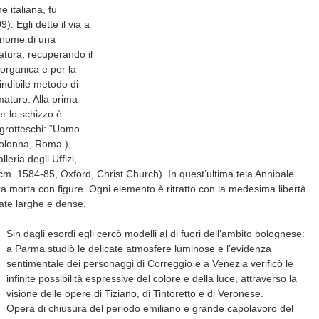
e italiana, fu
 Egli dette il via a
 nome di una
natura, recuperando il
 organica e per la
indibile metodo di
maturo. Alla prima
er lo schizzo è
e grotteschi: “Uomo
Colonna, Roma ),
ria degli Uffizi,
 cm. 1584-85, Oxford, Christ Church). In quest’ultima tela Annibale
ra morta con figure. Ogni elemento è ritratto con la medesima libertà
late larghe e dense.
Sin dagli esordi egli cercò modelli al di fuori dell’ambito bolognese:
a Parma studiò le delicate atmosfere luminose e l’evidenza
sentimentale dei personaggi di Correggio e a Venezia verificò le
infinite possibilità espressive del colore e della luce, attraverso la
visione delle opere di Tiziano, di Tintoretto e di Veronese.
Opera di chiusura del periodo emiliano e grande capolavoro del