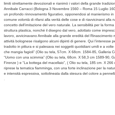
limiti strettamente devozionali e rianimò i valori della grande tradizion
Annibale Carracci (Bologna 3 Novembre 1560 – Roma 15 Luglio 1609).
un profondo rinnovamento figurativo, opponendosi al manierismo in
comune volontà di rifarsi alla verità delle cose e di riavvicinarsi alla 
concetto dell’imitazione del vero naturale. La sensibilità per la forma
struttura plastica, nonché il disegno dal vero, adottato come impresc
lavoro, avvicinavano Annibale alla grande eredità del Rinascimento 
attività bolognese risalgono alcuni dipinti di genere. Qui l’interesse p
tradotto in pittura e si palesava nei soggetti quotidiani umili e a volt
che mangia fagioli” (Olio su tela, 57cm. X 68cm. 1584-85, Galleria 
“Uomo con una scimmia” (Olio su tela, 68cm. X 58,3 cm 1589-90, Galle
Firenze ) e “La bottega del macellaio”, ( Olio su tela, 185 cm. X 266
riprese la tematica fiamminga, con una forte inclinazione per la natu
e intensità espressiva, sottolineata dalla stesura del colore a pennel
.