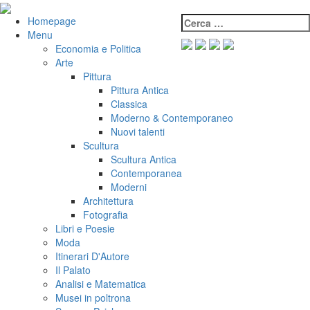
Salta
al
Cerca:
VeniVidiVici
Homepage
contenuto
Menu
Economia e Politica
Arte
Pittura
Pittura Antica
Classica
Moderno & Contemporaneo
Nuovi talenti
Scultura
Scultura Antica
Contemporanea
Moderni
Architettura
Fotografia
Libri e Poesie
Moda
Itinerari D'Autore
Il Palato
Analisi e Matematica
Musei in poltrona