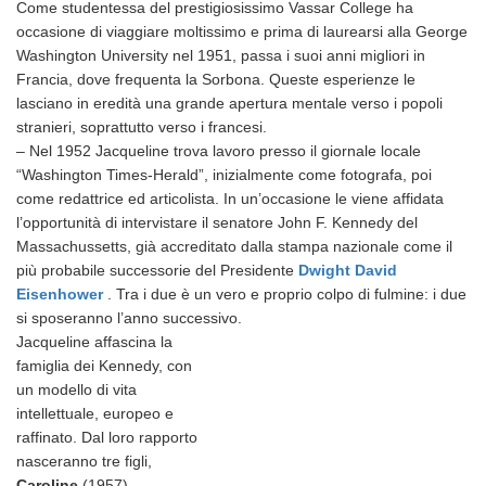
Come studentessa del prestigiosissimo Vassar College ha
occasione di viaggiare moltissimo e p
rima di laurearsi alla George
Washington University nel 1951,
passa i suoi anni migliori in
Francia, dove frequenta la Sorbona. Queste esperienze le
lasciano in eredità una grande apertura mentale verso i popoli
stranieri, soprattutto verso i francesi.
– Nel 1952 Jacqueline trova lavoro presso il giornale locale
“Washington Times-Herald”, inizialmente come fotografa, poi
come redattrice ed articolista. In un’occasione le viene affidata
l’opportunità di intervistare il senatore John F. Kennedy del
Massachussetts, già accreditato dalla stampa nazionale come il
più probabile successorie del Presidente
Dwight David
Eisenhower
. Tra i due è un vero e proprio colpo di fulmine: i due
si sposeranno l’anno successivo.
Jacqueline affascina la
famiglia dei Kennedy, con
un modello di vita
intellettuale, europeo e
raffinato. Dal loro rapporto
nasceranno tre figli,
Caroline
(1957),