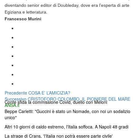
diventando senior editor di Doubleday, dove era l’esperta di arte
Egiziana e letteratura.
Francesco Murini
Navigazione
Articolo
Precedente
COSA E’ L’AMICIZIA?
Articolo
precedente:
Successivo
CRISTOFORO COLOMBO, IL PIONIERE DEL MARE
articoli
Conte sfida la commissione Covid, duello con Meloni
successivo:
ANSA.it
Beppe Carletti: "Guccini è stato un Nomade, con noi un sodalizio
unico"
Altri 10 giorni di caldo estremo, l'Italia soffoca. A Napoli 48 gradi
La strage di Crans, 'l'Italia non potrà essere parte civile'