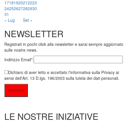
17
18
19
20
21
22
23
24
25
26
27
28
29
30
31
« Lug
Set »
NEWSLETTER
Registrati in pochi click alla newsletter e sarai sempre aggiornato
sulle nostre news.
Indirizzo Email*:
Dichiaro di aver letto e accettato l'informativa sulla Privacy ai
sensi dell'Art. 13 D.lgs. 196/2003 sulla tutela dei dati personali.
LE NOSTRE INIZIATIVE