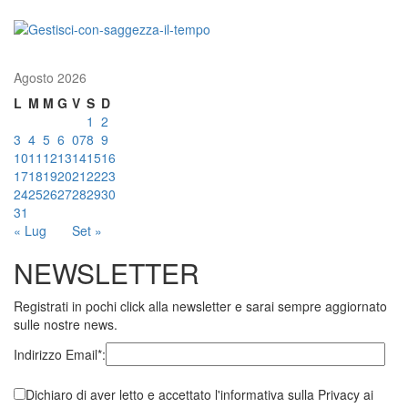
Agosto 2026
L
M
M
G
V
S
D
1
2
3
4
5
6
07
8
9
10
11
12
13
14
15
16
17
18
19
20
21
22
23
24
25
26
27
28
29
30
31
« Lug
Set »
NEWSLETTER
Registrati in pochi click alla newsletter e sarai sempre aggiornato
sulle nostre news.
Indirizzo Email*:
Dichiaro di aver letto e accettato l'informativa sulla Privacy ai