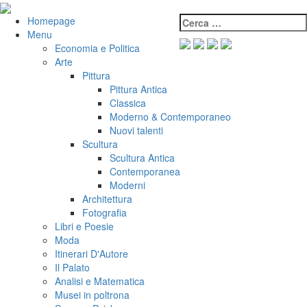
Salta
al
Cerca:
VeniVidiVici
Homepage
contenuto
Menu
Economia e Politica
Arte
Pittura
Pittura Antica
Classica
Moderno & Contemporaneo
Nuovi talenti
Scultura
Scultura Antica
Contemporanea
Moderni
Architettura
Fotografia
Libri e Poesie
Moda
Itinerari D'Autore
Il Palato
Analisi e Matematica
Musei in poltrona