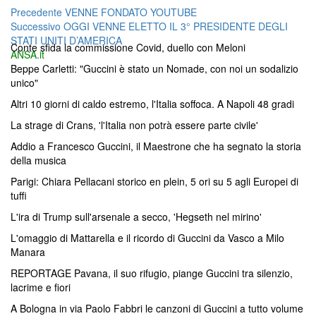
Navigazione
Articolo
Precedente
VENNE FONDATO YOUTUBE
Articolo
precedente:
Successivo
OGGI VENNE ELETTO IL 3° PRESIDENTE DEGLI
articoli
successivo:
STATI UNITI D’AMERICA
Conte sfida la commissione Covid, duello con Meloni
ANSA.it
Beppe Carletti: "Guccini è stato un Nomade, con noi un sodalizio
unico"
Altri 10 giorni di caldo estremo, l'Italia soffoca. A Napoli 48 gradi
La strage di Crans, 'l'Italia non potrà essere parte civile'
Addio a Francesco Guccini, il Maestrone che ha segnato la storia
della musica
Parigi: Chiara Pellacani storico en plein, 5 ori su 5 agli Europei di
tuffi
L'ira di Trump sull'arsenale a secco, 'Hegseth nel mirino'
L'omaggio di Mattarella e il ricordo di Guccini da Vasco a Milo
Manara
REPORTAGE Pavana, il suo rifugio, piange Guccini tra silenzio,
lacrime e fiori
A Bologna in via Paolo Fabbri le canzoni di Guccini a tutto volume